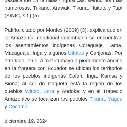
destacando 14 familias lingüísticas, siendo las más
numerosas: Tukano, Arawak, Tikuna, Huitoto y Tupí
(SINIC, s.f.) (5).
Patiño, citado por Montes (2009) (3), explica que en
la Amazonía meridional colombiana se encuentran
los asentamientos indígenas Coreguaje- Tama,
Macaguaje, Inga y algunos
Uitotos
y Carijonas. Por
otro lado, en el Alto Putumayo o piedemonte andino
en la frontera con Ecuador se ubican los territorios
de los pueblos indígenas Cofán, Inga, Kamsá y
Siona; al sur de Caquetá está la región de los
pueblos
Witoto
,
Bora
y Andoke; y en el Trapecio
Amazónico se localizan los pueblos
Tikuna
,
Yagua
y
Cocama
.
diciembre 19, 2024