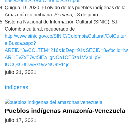
nas%20en%20ALC-Tomo%201.pdf
.
Quigua, D. 2020. El olvido de los pueblos indígenas de la
Amazonía colombiana.
Semana,
18 de junio.
Sistema Nacional de Información Cultural (SINIC). S.f.
Colombia cultural, recuperado de
http://www.sinic.gov.co/SINIC/ColombiaCultural/ColCultur
alBusca.aspx?
AREID=3&COLTEM=216&IdDep=91&SECID=8&fbclid=Iw
AR1IEvZxT7wr5IEa_gNOa1OE5za1VVpHpV-
fUCQkOJQvvRs9yVNU9tRl4jc
.
julio 21, 2021
Indígenas
Pueblos indígenas Amazonía-Venezuela
julio 17, 2021