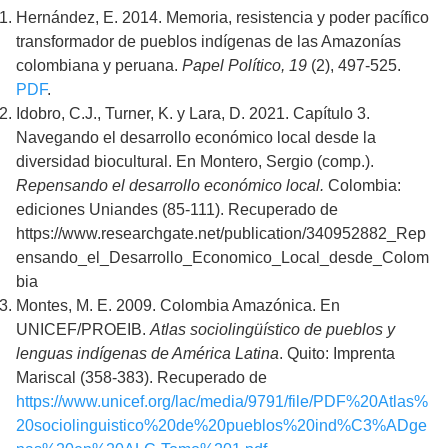
Hernández, E. 2014. Memoria, resistencia y poder pacífico
transformador de pueblos indígenas de las Amazonías
colombiana y peruana.
Papel Político, 19
(2), 497-525.
PDF
.
Idobro, C.J., Turner, K. y Lara, D. 2021. Capítulo 3.
Navegando el desarrollo económico local desde la
diversidad biocultural. En Montero, Sergio (comp.).
Repensando el desarrollo económico local.
Colombia:
ediciones Uniandes (85-111). Recuperado de
https://www.researchgate.net/publication/340952882_Rep
ensando_el_Desarrollo_Economico_Local_desde_Colom
bia
Montes, M. E. 2009. Colombia Amazónica. En
UNICEF/PROEIB.
Atlas sociolingüístico de pueblos y
lenguas indígenas de América Latina
. Quito: Imprenta
Mariscal (358-383). Recuperado de
https://www.unicef.org/lac/media/9791/file/PDF%20Atlas%
20sociolinguistico%20de%20pueblos%20ind%C3%ADge