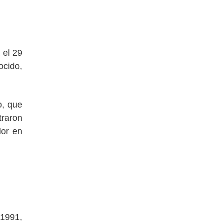
 el 29
ocido,
o, que
traron
dor en
 1991,