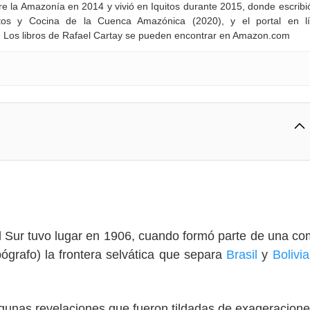
re la Amazonía en 2014 y vivió en Iquitos durante 2015, donde escribi
ntos y Cocina de la Cuenca Amazónica (2020), y el portal en l
l. Los libros de Rafael Cartay se pueden encontrar en Amazon.com
l Sur tuvo lugar en 1906, cuando formó parte de una co
ógrafo) la frontera selvática que separa
Brasil
y
Bolivia
gunas revelaciones que fueron tildadas de exageracione