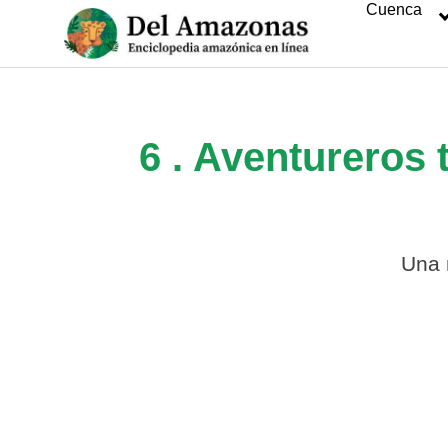
Cuenca
Saltar
al
contenido
6 . Aventureros 
Una m