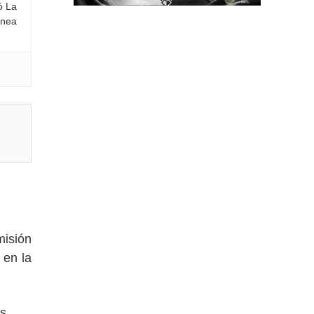
ó La
ínea
misión
en la
s.