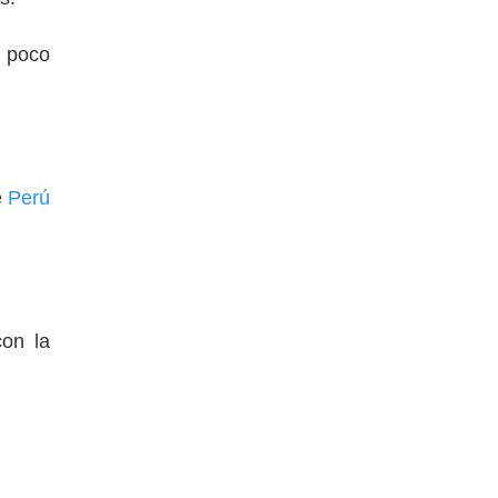
s poco
e
Perú
on la