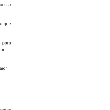
que se
ma que
s para
ión.
maron