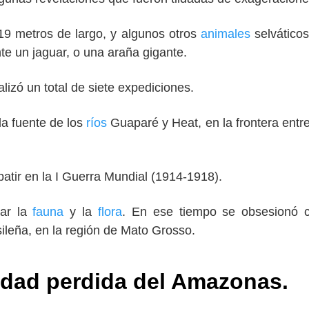
9 metros de largo, y algunos otros
animales
selvático
e un jaguar, o una araña gigante.
lizó un total de siete expediciones.
la fuente de los
ríos
Guaparé y Heat, en la frontera entr
batir en la I Guerra Mundial (1914-1918).
iar la
fauna
y la
flora
. En ese tiempo se obsesionó c
ileña, en la región de Mato Grosso.
iudad perdida del Amazonas.