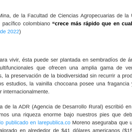
Mina, de la Facultad de Ciencias Agropecuarias de l
l pacífico colombiano
“crece más rápido que en cual
 de 2022
)
para vivir, ésta puede ser plantada en sembradíos de á
multifuncionales que ofrecen una amplia gama de ve
 la preservación de la biodiversidad sin recurrir a pro
los estudios, la vainilla chocoana posee una fragancia
r internacionalmente.
ta de la ADR (Agencia de Desarrollo Rural) escribió e
emos una riqueza enorme bajo nuestros pies que de
o publicado en larepublica.co
Moreno aseguraba que un
 valorado en alrededor de $41 dólares americanos ($1