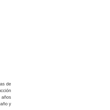
ias de
ucción
3 años
 año y