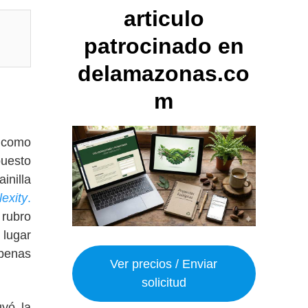
articulo
patrocinado en
delamazonas.co
m
e como
puesto
inilla
exity
.
 rubro
 lugar
apenas
Ver precios / Enviar
solicitud
uyó la