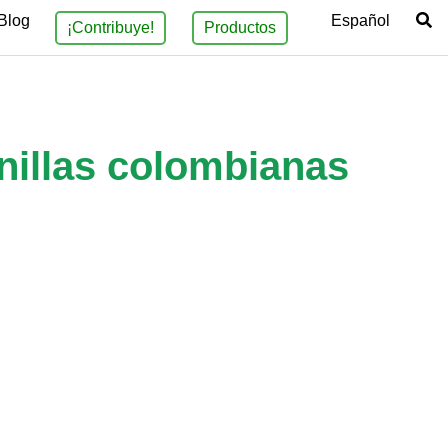
Blog
Español
¡Contribuye!
Productos
inillas colombianas