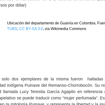
sos por dólar)
Ubicación del departamento de Guainía en Colombia. Fuen
TUBS
,
CC BY-SA 3.0
, via Wikimedia Commons
, solo dos ejemplares de la misma fueron halladas 
idad indígena Puinave del Remanso-Chorrobocón. Su 
d llamada Lucy Teresita García Agapito en referencia
 apelativo se puede traducir como “mujer perfumada”. Es
n la mitología Puinave, y representa la libertad y la ig