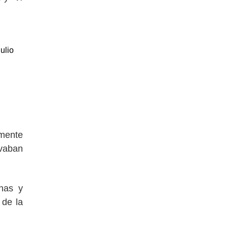
ulio
rmente
evaban
nas y
 de la