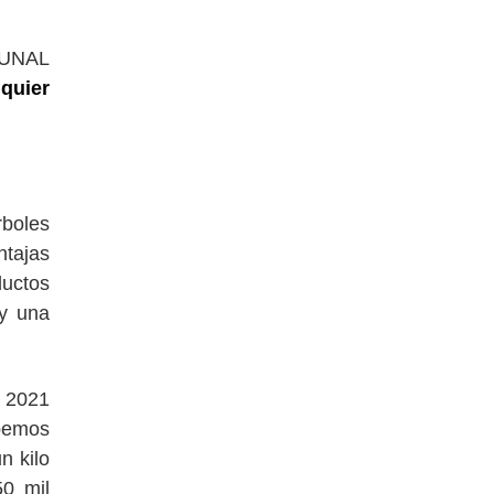
a UNAL
quier
rboles
ntajas
ductos
 y una
n 2021
bemos
 kilo
50 mil