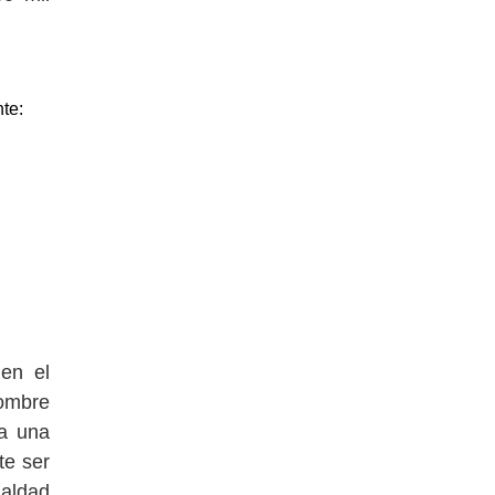
te:
en el
nombre
 a una
te ser
ualdad