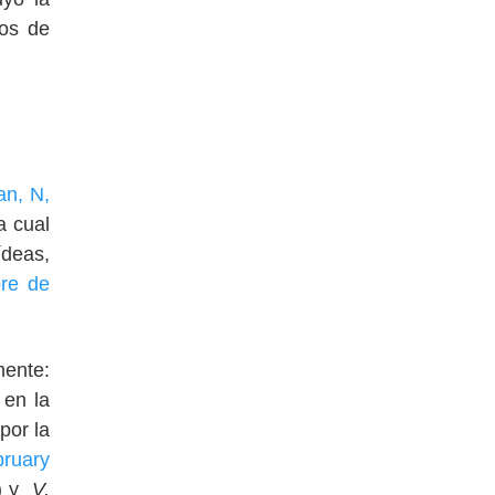
dos de
an, N,
a cual
ídeas,
re de
mente:
 en la
por la
bruary
6) y
V.