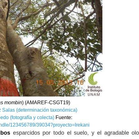
as mombin
) (AMAREF-CSGT19)
z Salas (determinación taxonómica)
edo (fotografía y colecta)
Fuente:
handle/123456789/39034?proyecto=Irekani
ubos
esparcidos por todo el suelo, y el agradable ol