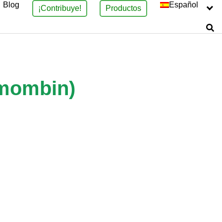
Blog
Español
¡Contribuye!
Productos
 mombin)