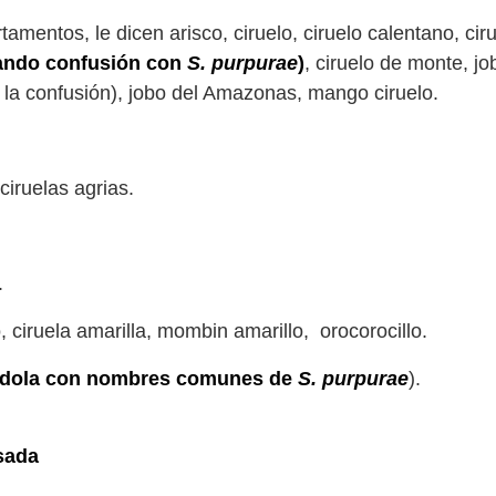
amentos, le dicen arisco, ciruelo, ciruelo calentano, cir
eando confusión con
S. purpurae
)
, ciruelo de monte, jo
e la confusión), jobo del Amazonas, mango ciruelo.
iruelas agrias.
.
 ciruela amarilla, mombin amarillo, orocorocillo.
endola con nombres comunes de
S. purpurae
).
sada