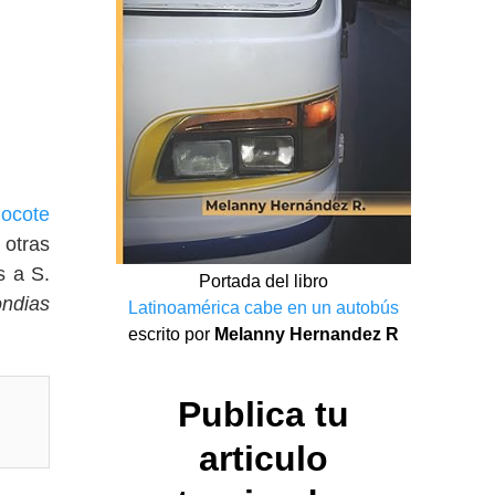
jocote
 otras
s a S.
Portada del libro
ndias
Latinoamérica cabe en un autobús
escrito por
Melanny Hernandez R
Publica tu
articulo