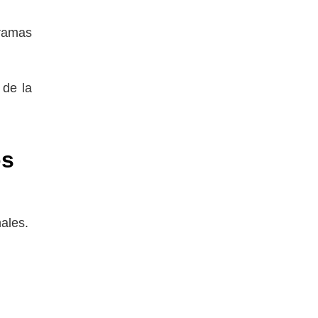
 ramas
 de la
os
nales.