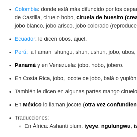
Colombia
: donde está más difundido por los depart
de Castilla, ciruelo hobo,
ciruela de huesito (cr
jobo blanco, jobo arisco, jobo colorado (reproduc
Ecuador
: le dicen obos, ajuel.
Perú:
la llaman shungu, shun, ushun, jobo, ubos, c
Panamá
y en Venezuela: jobo, hobo, jobero.
En Costa Rica, jobo, jocote de jobo, balá o yuplón
También le dicen en algunas partes mango ciruelo,
En
México
lo llaman jocote (
otra vez confundi
Traducciones:
En África: Ashanti plum,
iyeye
,
ngulungwu
,
i