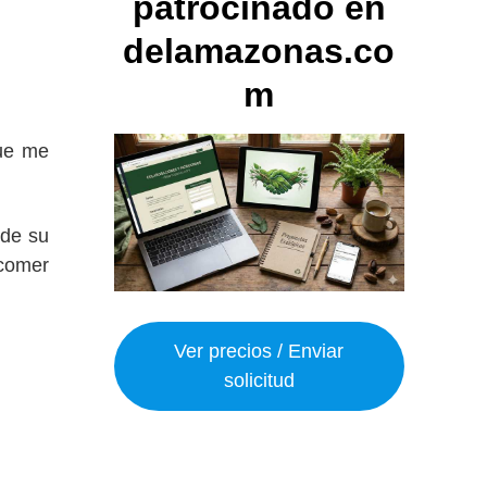
patrocinado en
delamazonas.co
m
que me
 de su
 comer
Ver precios / Enviar
solicitud