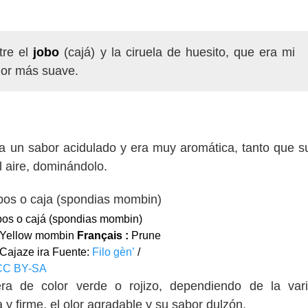
tre el
jobo
(cajá) y la ciruela de huesito, que era mi
lor más suave.
ía un sabor acidulado y era muy aromática, tanto que su
el aire, dominándolo.
os o cajá (spondias mombin)
, Yellow mombin
Français :
Prune
Cajaze ira Fuente:
Filo gèn’
/
CC BY-SA
era de color verde o rojizo, dependiendo de la var
 y firme, el olor agradable y su sabor dulzón.