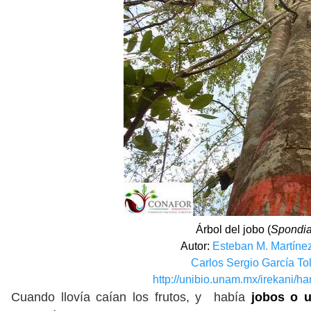
Árbol del jobo (
Spondi
Autor:
Esteban M. Martíne
Carlos Sergio García Tol
http://unibio.unam.mx/irekani/
Cuando llovía caían los frutos, y había
jobos o 