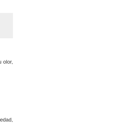
 olor,
iedad,