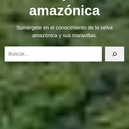
amazónica
Sumérgete en el conocimiento de la selva
amazónica y sus maravillas.
B
u
s
.
c
a
r