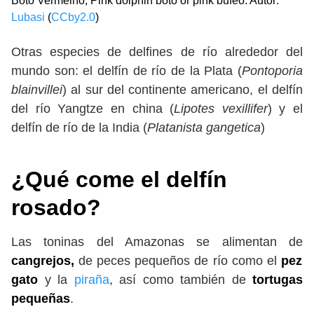
Boto Vermelho, Pink dolphin boto or pink bufeo. Autor:
Lubasi
(
CCby2.0
)
Otras especies de delfines de río alrededor del
mundo son: el delfín de río de la Plata (
Pontoporia
blainvillei
) al sur del continente americano, el delfín
del río Yangtze en china (
Lipotes vexillifer
) y el
delfín de río de la India (
Platanista gangetica
)
¿Qué come el delfín
rosado?
Las toninas del Amazonas se alimentan de
cangrejos,
de peces pequeños de río como el
pez
gato
y la
piraña
, así como también de
tortugas
pequeñas
.