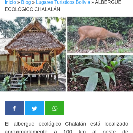
Inicio
»
Blog
»
Lugares Turísticos Bolivia
»
ALBERGUE
ECOLÓGICO CHALALÁN
El albergue ecológico Chalalán está localizado
aproximadamente a 100 km al oeste de