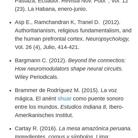
Pastaza, Ecuador.
Revista Nov. Pobl.
, Vol. 12
(23). La Habana, enero-junio.
Asp E., Ramchandran K, Tranel D. (2012).
Authoritarianism, religious fundamentalism, and
the human prefrontal cortex.
Neuropsychology,
Vol. 26 (4), Julio, 414-421.
Bargmann C. (2012).
Beyond the connectios:
How neuromodulators shape neural circuits.
Wiley Periodicals.
Brammer de Rodríguez M. (2015). La voz
mágica. El anént
shuar
como puente sonoro
entre los mundos.
Estudios Indiana 8,
Ibero-
Amerikanisches Institut.
Cartay R. (2016).
La mesa amazónica peruana.
Ingredientes, corpus y símbolos.
Lima: