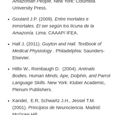
Amazonian People.
New York: Columbia
University Press.
Goulard J.P. (2009).
Entre mortales e
inmortales. El ser según los ticuna de la
Amazonía.
Lima: CAAAP/ IFEA.
Hall J. (2011).
Guyton and Hall. Textbook of
Medical Physiology
. Philadelphia: Saunders-
Elsevier.
Hillix W., Rombaugh D. (2004).
Animals
Bodies, Human Minds, Ape, Dolphin, and Parrot
Language Skills.
New York: Kluber Academic,
Plenum Publishers.
Kandel, E.R, Schwartz J.H., Jessel T.M.
(2001).
Principios de Neurociencia.
Madrid:
McGraw Hill.