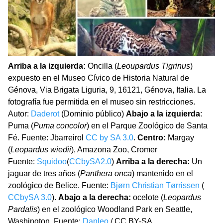
Arriba a la izquierda:
Oncilla (
Leoupardus Tigrinus
)
expuesto en el Museo Cívico de Historia Natural de
Génova, Via Brigata Liguria, 9, 16121, Génova, Italia. La
fotografía fue permitida en el museo sin restricciones.
Autor:
Daderot
(Dominio público)
Abajo a la izquierda
:
Puma (
Puma concolor
) en el Parque Zoológico de Santa
Fé. Fuente: Jbarreirol
CC by SA 3.0
.
Centro:
Margay
(
Leopardus wiedii
), Amazona Zoo, Cromer
Fuente:
Squidoo
(
CCbySA2.0
)
Arriba a la derecha:
Un
jaguar de tres años (
Panthera onca
) mantenido en el
zoológico de Belice. Fuente:
Bjørn Christian Tørrissen
(
CCbySA 3.0
).
Abajo a la derecha:
ocelote (
Leopardus
Pardalis
) en el zoológico Woodland Park en Seattle,
Washington. Fuente:
Danleo
/ CC BY-SA