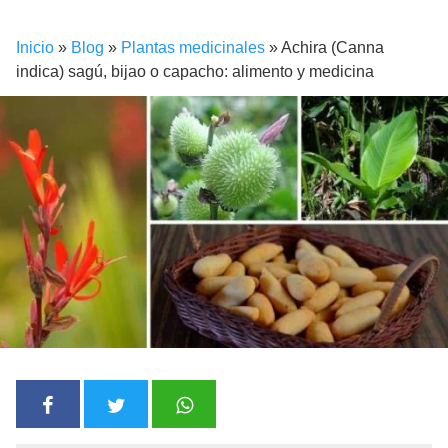
Inicio
»
Blog
»
Plantas medicinales
»
Achira (Canna
indica) sagú, bijao o capacho: alimento y medicina