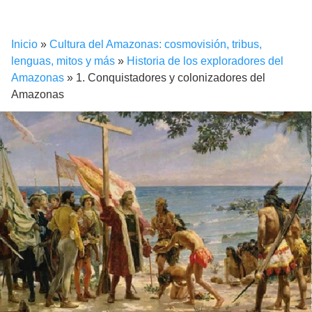
Inicio
»
Cultura del Amazonas: cosmovisión, tribus,
lenguas, mitos y más
»
Historia de los exploradores del
Amazonas
»
1. Conquistadores y colonizadores del
Amazonas