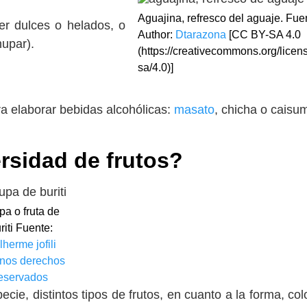
Aguajina, refresco del aguaje. Fue
er dulces o helados, o
Author:
Dtarazona
[CC BY-SA 4.0
hupar).
(https://creativecommons.org/licen
sa/4.0)]
a elaborar bebidas alcohólicas:
masato
, chicha o caisu
rsidad de frutos?
pa o fruta de
riti Fuente:
lherme jofili
nos derechos
eservados
ie, distintos tipos de frutos, en cuanto a la forma, colo