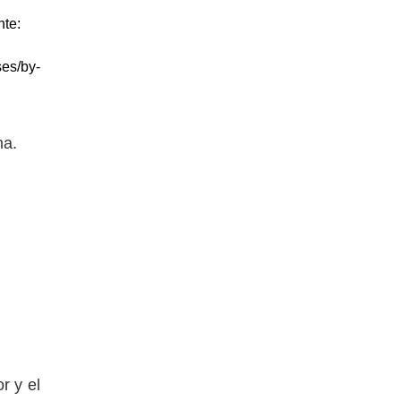
nte:
ses/by-
ma.
r y el