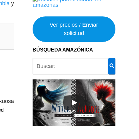
mbia
y
Ver precios / Enviar
solicitud
BÚSQUEDA AMAZÓNICA
ed