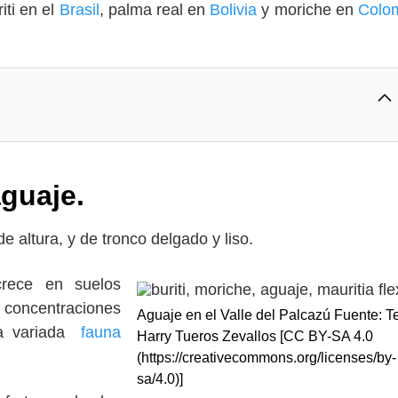
riti en el
Brasil
, palma real en
Bolivia
y moriche en
Colo
aguaje.
e altura, y de tronco delgado y liso.
crece en suelos
 concentraciones
Aguaje en el Valle del Palcazú Fuente: T
na variada
fauna
Harry Tueros Zevallos [CC BY-SA 4.0
(https://creativecommons.org/licenses/by-
sa/4.0)]