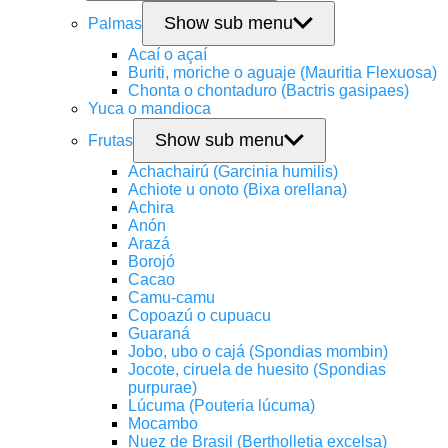
Show sub menu
Palmas
Acaí o açaí
Buriti, moriche o aguaje (Mauritia Flexuosa)
Chonta o chontaduro (Bactris gasipaes)
Yuca o mandioca
Show sub menu
Frutas
Achachairú (Garcinia humilis)
Achiote u onoto (Bixa orellana)
Achira
Anón
Arazá
Borojó
Cacao
Camu-camu
Copoazú o cupuacu
Guaraná
Jobo, ubo o cajá (Spondias mombin)
Jocote, ciruela de huesito (Spondias
purpurae)
Lúcuma (Pouteria lúcuma)
Mocambo
Nuez de Brasil (Bertholletia excelsa)