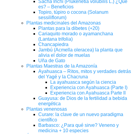
Sacha Inchi (Plukenetia volubilis L.) ¿Qué
es? – Beneficios
Topiro, túpiro o cocona (Solanum
sessiliflorum)
Plantas medicinales del Amazonas
Plantas para la dibetes (+20)
Cariaquito morado o ayamanchana
(Lantana trifolia)
Chancapiedra
Jambú (Acmella oleracea) la planta que
alivia el dolor de muelas
Uña de Gato
Plantas Maestras de la Amazonía
Ayahuasca – Ritos, mitos y verdades detrás
del Yagé y la Chacruna
La ayahuasca según la ciencia
Experiencia con Ayahuasca (Parte I)
Experiencia con Ayahuasca Parte II
Guayusa: de Dios de la fertilidad a bebida
energética
Plantas venenosas
Curare: la clave de un nuevo paradigma
científico
Barbasco: ¿Para qué sirve? Veneno y
medicina + 10 especies