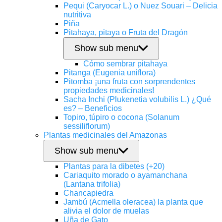
Pequi (Caryocar L.) o Nuez Souari – Delicia
nutritiva
Piña
Pitahaya, pitaya o Fruta del Dragón
Show sub menu
Cómo sembrar pitahaya
Pitanga (Eugenia uniflora)
Pitomba ¡una fruta con sorprendentes
propiedades medicinales!
Sacha Inchi (Plukenetia volubilis L.) ¿Qué
es? – Beneficios
Topiro, túpiro o cocona (Solanum
sessiliflorum)
Plantas medicinales del Amazonas
Show sub menu
Plantas para la dibetes (+20)
Cariaquito morado o ayamanchana
(Lantana trifolia)
Chancapiedra
Jambú (Acmella oleracea) la planta que
alivia el dolor de muelas
Uña de Gato