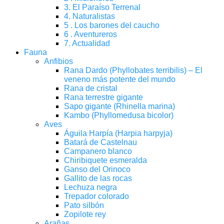
3. El Paraíso Terrenal
4. Naturalistas
5 . Los barones del caucho
6 . Aventureros
7. Actualidad
Fauna
Anfibios
Rana Dardo (Phyllobates terribilis) – El
veneno más potente del mundo
Rana de cristal
Rana terrestre gigante
Sapo gigante (Rhinella marina)
Kambo (Phyllomedusa bicolor)
Aves
Águila Harpía (Harpia harpyja)
Batará de Castelnau
Campanero blanco
Chiribiquete esmeralda
Ganso del Orinoco
Gallito de las rocas
Lechuza negra
Trepador colorado
Pato silbón
Zopilote rey
Arañas