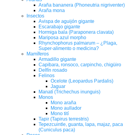
Araña bananera (Phoneutria nigriventer)
Araña mona
Insectos
Avispa de aguijón gigante
Escarabajo gigante
Hormiga bala (Paraponera clavata)
Mariposa azul morpho
Rhynchophorus palmarum – ¿Plaga,
Super-alimento o medicina?
Mamíferos
Armadillo gigante
Capibara, ronsoco, carpincho, chigüiro
Delfín rosado
Felinos
Ocelote (Leopardus Pardalis)
Jaguar
Manatí (Trichechus inunguis)
Monos
Mono araña
Mono aullador
Mono tití
Tapir (Tapirus terrestris)
Tepezcuintle, guanta, lapa, majaz, paca
(Cuniculus paca)