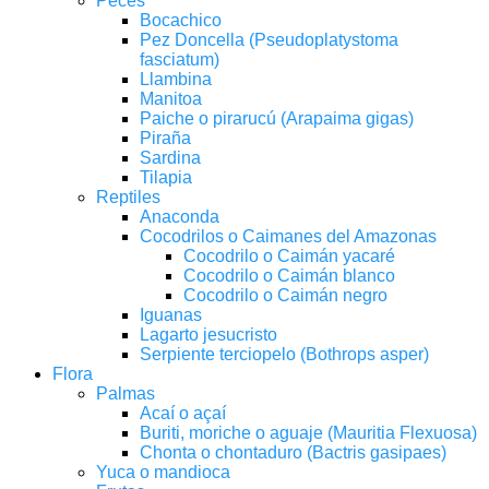
Peces
Bocachico
Pez Doncella (Pseudoplatystoma
fasciatum)
Llambina
Manitoa
Paiche o pirarucú (Arapaima gigas)
Piraña
Sardina
Tilapia
Reptiles
Anaconda
Cocodrilos o Caimanes del Amazonas
Cocodrilo o Caimán yacaré
Cocodrilo o Caimán blanco
Cocodrilo o Caimán negro
Iguanas
Lagarto jesucristo
Serpiente terciopelo (Bothrops asper)
Flora
Palmas
Acaí o açaí
Buriti, moriche o aguaje (Mauritia Flexuosa)
Chonta o chontaduro (Bactris gasipaes)
Yuca o mandioca