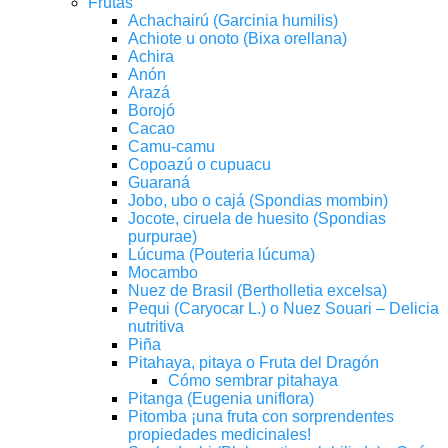
Frutas
Achachairú (Garcinia humilis)
Achiote u onoto (Bixa orellana)
Achira
Anón
Arazá
Borojó
Cacao
Camu-camu
Copoazú o cupuacu
Guaraná
Jobo, ubo o cajá (Spondias mombin)
Jocote, ciruela de huesito (Spondias
purpurae)
Lúcuma (Pouteria lúcuma)
Mocambo
Nuez de Brasil (Bertholletia excelsa)
Pequi (Caryocar L.) o Nuez Souari – Delicia
nutritiva
Piña
Pitahaya, pitaya o Fruta del Dragón
Cómo sembrar pitahaya
Pitanga (Eugenia uniflora)
Pitomba ¡una fruta con sorprendentes
propiedades medicinales!