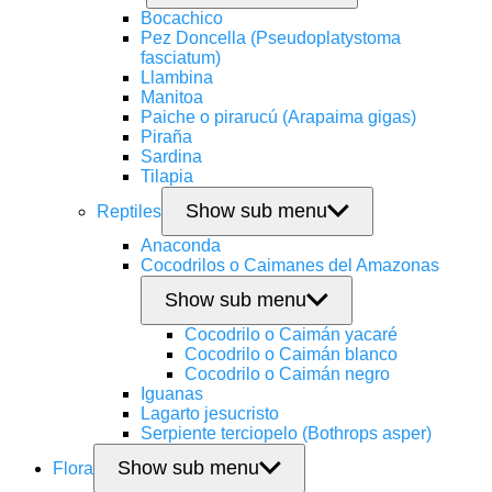
Bocachico
Pez Doncella (Pseudoplatystoma
fasciatum)
Llambina
Manitoa
Paiche o pirarucú (Arapaima gigas)
Piraña
Sardina
Tilapia
Show sub menu
Reptiles
Anaconda
Cocodrilos o Caimanes del Amazonas
Show sub menu
Cocodrilo o Caimán yacaré
Cocodrilo o Caimán blanco
Cocodrilo o Caimán negro
Iguanas
Lagarto jesucristo
Serpiente terciopelo (Bothrops asper)
Show sub menu
Flora