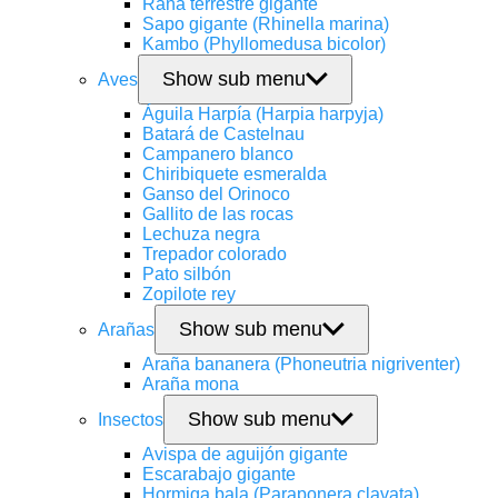
Rana terrestre gigante
Sapo gigante (Rhinella marina)
Kambo (Phyllomedusa bicolor)
Show sub menu
Aves
Águila Harpía (Harpia harpyja)
Batará de Castelnau
Campanero blanco
Chiribiquete esmeralda
Ganso del Orinoco
Gallito de las rocas
Lechuza negra
Trepador colorado
Pato silbón
Zopilote rey
Show sub menu
Arañas
Araña bananera (Phoneutria nigriventer)
Araña mona
Show sub menu
Insectos
Avispa de aguijón gigante
Escarabajo gigante
Hormiga bala (Paraponera clavata)