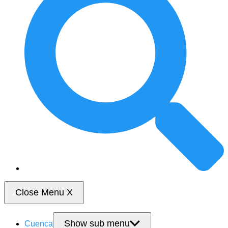
Close Menu
X
Show sub menu
Cuenca