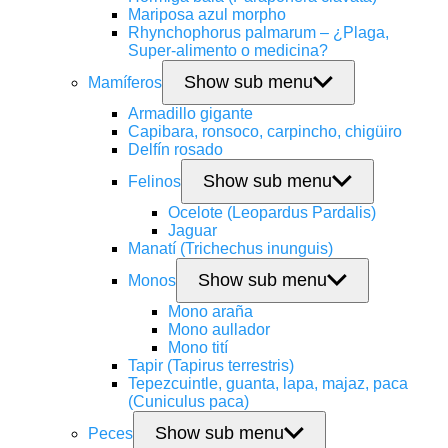
Mariposa azul morpho
Rhynchophorus palmarum – ¿Plaga,
Super-alimento o medicina?
Show sub menu
Mamíferos
Armadillo gigante
Capibara, ronsoco, carpincho, chigüiro
Delfín rosado
Show sub menu
Felinos
Ocelote (Leopardus Pardalis)
Jaguar
Manatí (Trichechus inunguis)
Show sub menu
Monos
Mono araña
Mono aullador
Mono tití
Tapir (Tapirus terrestris)
Tepezcuintle, guanta, lapa, majaz, paca
(Cuniculus paca)
Show sub menu
Peces