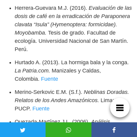
Herrera-Guevara M.J. (2016).
Evaluación de las
dosis de café en la erradicación de Paraponera
clavata “Isula” (Hymenoptera: formicidae).
Moyobamba.
Tesis de grado. Facultad de
ecología. Universidad Nacional de San Martín.
Perú.
Hurtado A. (2013). La hormiga bala y la conga.
La Patria.com.
Manizales y Caldas,
Colombia.
Fuente
Merino-Serkovic E.M. (S.f.).
Neblinas Doradas.
Relatos de los Andes Amazónicos.
Lima:
PUCP.
Fuente
Quezada-Martínez J.L. (2006).
Análisis
económico de infestaciones de la hormiga de