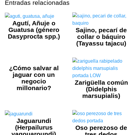
Entradas relacionadas
Agutí, Añuje o
Guatusa (género
Sajino, pecarí de
Dasyprocta spp.)
collar o báquiro
(Tayassu tajacu)
¿Cómo salvar al
jaguar con un
negocio
Zarigüella común
millonario?
(Didelphis
marsupialis)
Jaguarundi
(Herpailurus
Oso perezoso de
yagouaroundi)
tres dedos