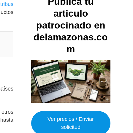
Publica tu
o
tribus
articulo
ductos
patrocinado en
delamazonas.co
m
aíses
 otros
Ver precios / Enviar
 hasta
solicitud