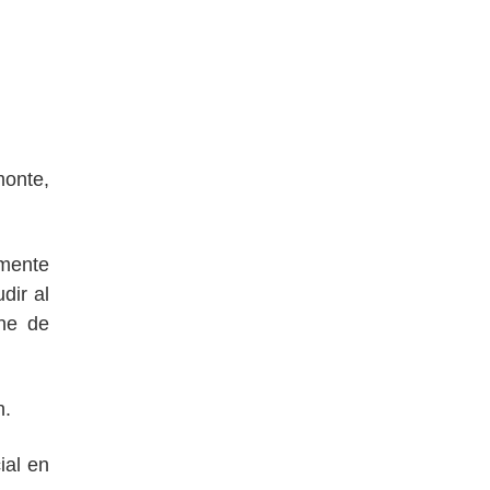
monte,
lmente
dir al
ne de
n.
ial en