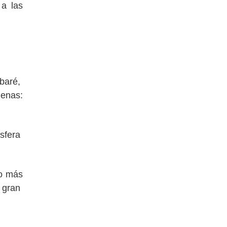
 a las
 baré,
genas:
osfera
co más
e gran