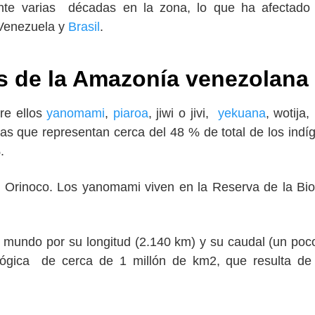
rante varias décadas en la zona, lo que ha afectado
 Venezuela y
Brasil
.
 de la Amazonía venezolana
re ellos
yanomami
,
piaroa
, jiwi o jivi,
yekuana
, wotija,
s que representan cerca del 48 % de total de los indí
.
to Orinoco. Los yanomami viven en la Reserva de la Bi
el mundo por su longitud (2.140 km) y su caudal (un po
lógica de cerca de 1 millón de km2, que resulta d