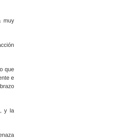
tá muy
acción
lo que
ente e
 brazo
, y la
menaza