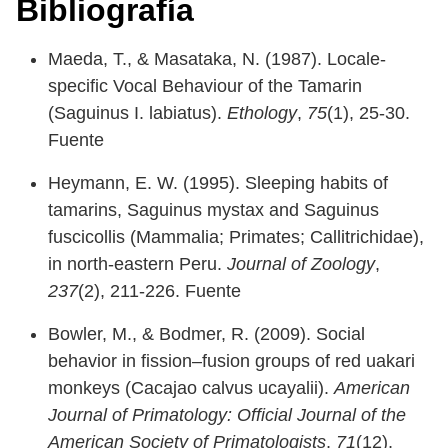
Bibliografía
Maeda, T., & Masataka, N. (1987). Locale‐
specific Vocal Behaviour of the Tamarin
(Saguinus I. labiatus).
Ethology
,
75
(1), 25-30.
Fuente
Heymann, E. W. (1995). Sleeping habits of
tamarins, Saguinus mystax and Saguinus
fuscicollis (Mammalia; Primates; Callitrichidae),
in north‐eastern Peru.
Journal of Zoology
,
237
(2), 211-226. Fuente
Bowler, M., & Bodmer, R. (2009). Social
behavior in fission–fusion groups of red uakari
monkeys (Cacajao calvus ucayalii).
American
Journal of Primatology: Official Journal of the
American Society of Primatologists
,
71
(12),