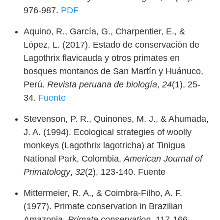
976-987.
PDF
Aquino, R., García, G., Charpentier, E., &
López, L. (2017). Estado de conservación de
Lagothrix flavicauda y otros primates en
bosques montanos de San Martín y Huánuco,
Perú.
Revista peruana de biología
,
24
(1), 25-
34.
Fuente
Stevenson, P. R., Quinones, M. J., & Ahumada,
J. A. (1994). Ecological strategies of woolly
monkeys (Lagothrix lagotricha) at Tinigua
National Park, Colombia.
American Journal of
Primatology
,
32
(2), 123-140. Fuente
Mittermeier, R. A., & Coimbra-Filho, A. F.
(1977). Primate conservation in Brazilian
Amazonia.
Primate conservation
, 117-166.