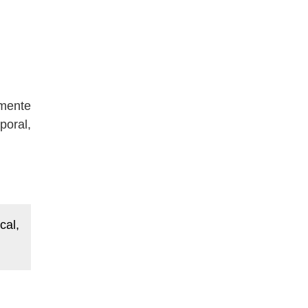
lmente
oral,
cal,