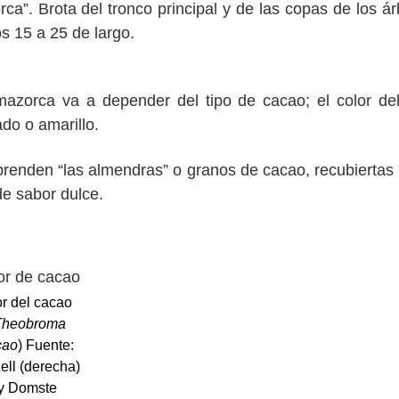
a”. Brota del tronco principal y de las copas de los ár
s 15 a 25 de largo.
azorca va a depender del tipo de cacao; el color del
do o amarillo.
prenden “las almendras” o granos de cacao, recubiertas 
de sabor dulce.
or del cacao
Theobroma
cao
) Fuente:
ell (derecha)
y Domste