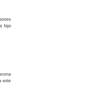
giones
a faja
broma
a este