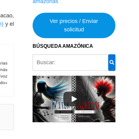
cacao,
Ver precios / Enviar
m)
y el
solicitud
BÚSQUEDA AMAZÓNICA
rias
 más
Cvoz
ndo»