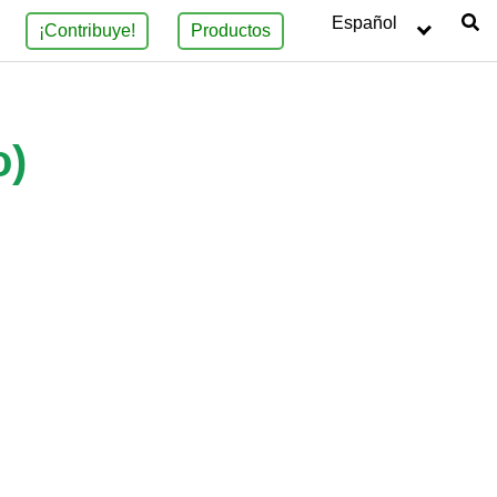
Español
¡Contribuye!
Productos
o)