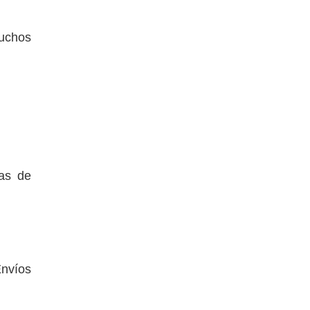
muchos
ras de
Envíos