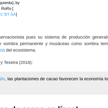
zquierda), by
RoRo [
C BY-SA
]
servacionista pues su sistema de producción genera
arle sombra permanente y musáceas como sombra temp
una
del ecosistema.
y Texeira (2018):
ión
, las plantaciones de cacao favorecen la economía lo