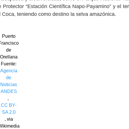
rotector “Estación Científica Napo-Payamino” y el terr
 El Coca, teniendo como destino la selva amazónica.
Puerto
Francisco
de
Orellana
Fuente:
Agencia
de
Noticias
ANDES
,
CC BY-
SA 2.0
, via
Wikimedia