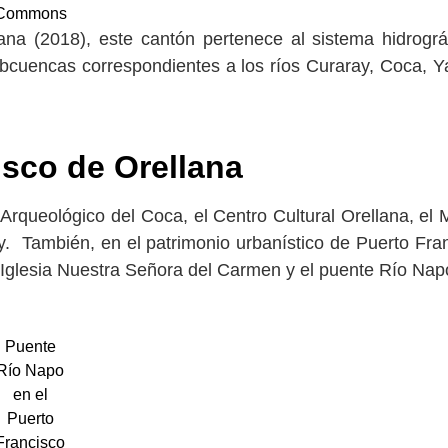
Commons
ana (2018), este cantón pertenece al sistema hidrográ
bcuencas correspondientes a los ríos Curaray, Coca, Y
isco de Orellana
eo Arqueológico del Coca, el Centro Cultural Orellana, el
y. También, en el patrimonio urbanístico de Puerto Fra
la Iglesia Nuestra Señora del Carmen y el puente Río Nap
Puente
Río Napo
en el
Puerto
Francisco