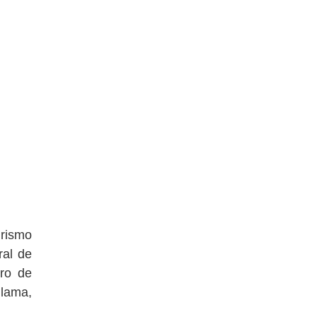
urismo
ral de
tro de
llama,