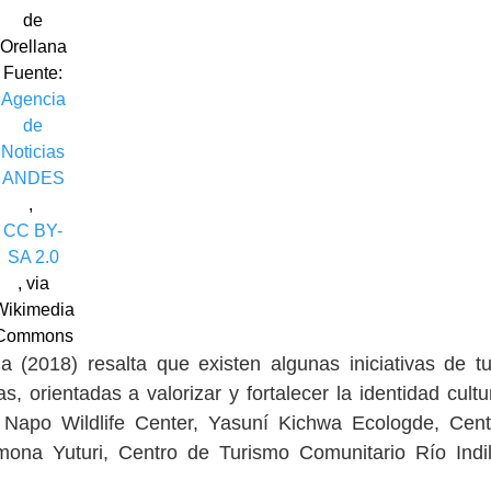
de
Orellana
Fuente:
Agencia
de
Noticias
ANDES
,
CC BY-
SA 2.0
, via
Wikimedia
Commons
a (2018) resalta que existen algunas iniciativas de t
, orientadas a valorizar y fortalecer la identidad cultu
: Napo Wildlife Center, Yasuní Kichwa Ecologde, Cen
ona Yuturi, Centro de Turismo Comunitario Río Indi