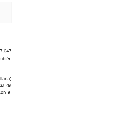
 7.047
ambién
llana)
cia de
con el