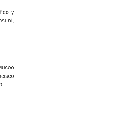
fico y
asuní,
 Museo
ncisco
o.