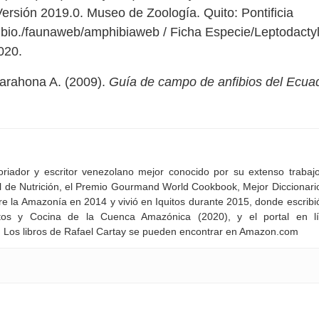
Versión 2019.0. Museo de Zoología. Quito: Pontificia
b.bio./faunaweb/amphibiaweb / Ficha Especie/Leptodacty
2020.
 Barahona A. (2009).
Guía de campo de anfibios del Ecuad
oriador y escritor venezolano mejor conocido por su extenso trabaj
al de Nutrición, el Premio Gourmand World Cookbook, Mejor Diccionari
re la Amazonía en 2014 y vivió en Iquitos durante 2015, donde escribi
ntos y Cocina de la Cuenca Amazónica (2020), y el portal en l
l. Los libros de Rafael Cartay se pueden encontrar en Amazon.com