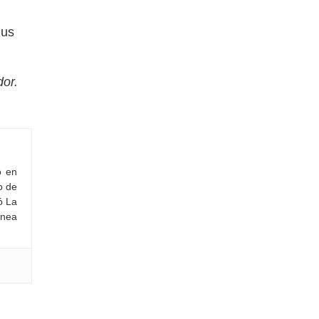
lus
or.
o en
o de
ó La
ínea