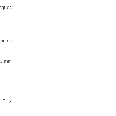
osques
úneles
s 3 mm
ones y