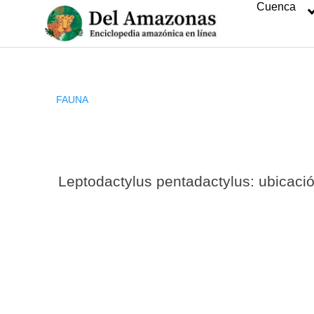
Cuenca
Saltar
al
contenido
FAUNA
Leptodactylus pentadactylus: ubicaci