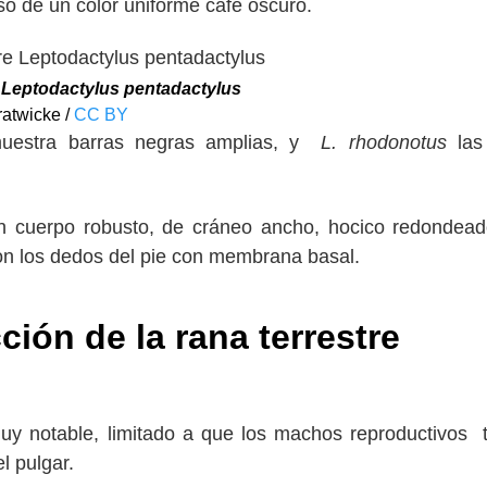
so de un color uniforme café oscuro.
e
Leptodactylus pentadactylus
ratwicke /
CC BY
 muestra barras negras amplias, y
L. rhodonotus
las 
 cuerpo robusto, de cráneo ancho, hocico redondead
con los dedos del pie con membrana basal.
ón de la rana terrestre
uy notable, limitado a que los machos reproductivos 
l pulgar.