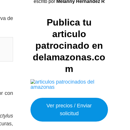
escrito por
Melanny Hernandez R
rva de
Publica tu
articulo
patrocinado en
delamazonas.co
m
or con
Ver precios / Enviar
solicitud
ctylus
curas,