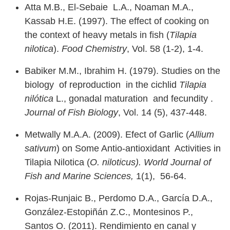
Atta M.B., El-Sebaie L.A., Noaman M.A.,
Kassab H.E. (1997). The effect of cooking on
the context of heavy metals in fish (
Tilapia
nilotica
).
Food Chemistry
, Vol. 58 (1-2), 1-4.
Babiker M.M., Ibrahim H. (1979). Studies on the
biology of reproduction in the cichlid
Tilapia
nilótica
L., gonadal maturation and fecundity .
Journal of Fish Biology
, Vol. 14 (5), 437-448.
Metwally M.A.A. (2009). Efect of Garlic (
Allium
sativum
) on Some Antio-antioxidant Activities in
Tilapia Nilotica (
O. niloticus). World Journal of
Fish and Marine Sciences,
1(1), 56-64.
Rojas-Runjaic B., Perdomo D.A., García D.A.,
González-Estopiñán Z.C., Montesinos P.,
Santos O. (2011). Rendimiento en canal y