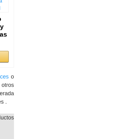
o
ay
nas
eces
o
 otros
derada
s .
ductos