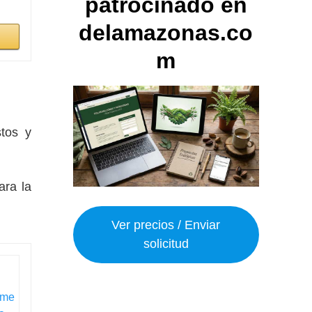
patrocinado en
delamazonas.co
m
stos y
ara la
Ver precios / Enviar
solicitud