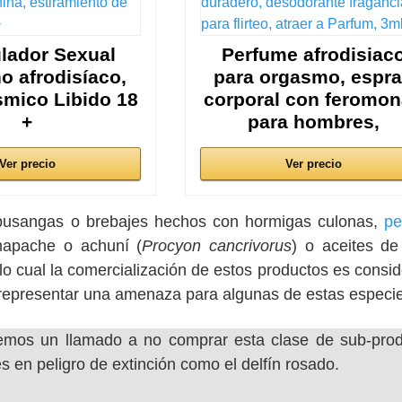
lador Sexual
Perfume afrodisiac
o afrodisíaco,
para orgasmo, espr
smico Libido 18
corporal con feromo
+
para hombres,
Ver precio
Ver precio
n pusangas o brebajes hechos con hormigas culonas,
p
mapache o achuní (
Procyon cancrivorus
) o aceites de
lo cual la comercialización de estos productos es consi
representar una amenaza para algunas de estas especie
emos un llamado a no comprar esta clase de sub-pro
s en peligro de extinción como el delfín rosado.