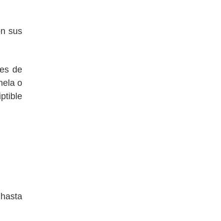
on sus
les de
nela o
ptible
 hasta