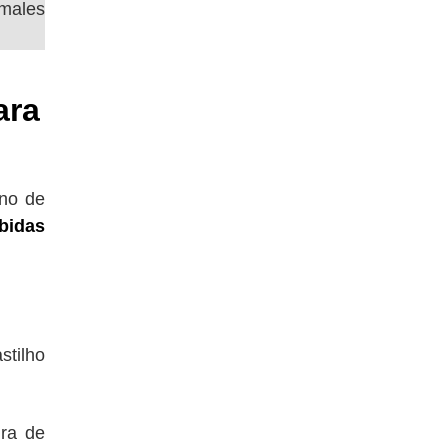
imales
ara
eno de
bidas
stilho
ura de