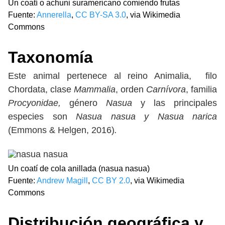
Un coatí o achuni suramericano comiendo frutas
Fuente:
Annerella
,
CC BY-SA 3.0
, via Wikimedia
Commons
Taxonomía
Este animal pertenece al reino Animalia, filo
Chordata, clase
Mammalia
, orden
Carnívora
, familia
Procyonidae,
género
Nasua
y las principales
especies son
Nasua nasua y Nasua narica
(Emmons & Helgen, 2016)
.
Un coatí de cola anillada (nasua nasua)
Fuente:
Andrew Magill
,
CC BY 2.0
, via Wikimedia
Commons
Distribución geográfica y