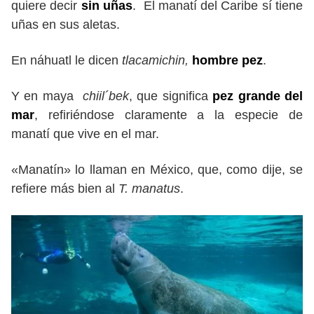
quiere decir
sin uñas
. El manatí del Caribe sí tiene
uñas en sus aletas.
En náhuatl le dicen
tlacamichin,
hombre pez
.
Y en maya
chiil´bek
, que significa
pez grande del
mar
, refiriéndose claramente a la especie de
manatí que vive en el mar.
«Manatín» lo llaman en México, que, como dije, se
refiere más bien al
T. manatus
.