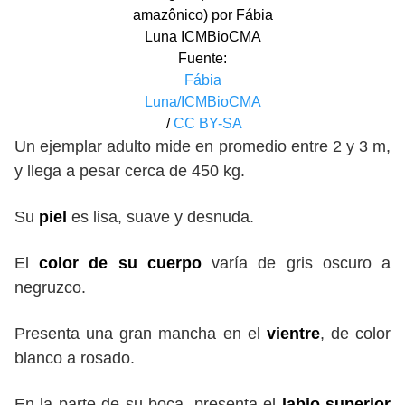
amazônico) por Fábia
Luna ICMBioCMA
Fuente:
Fábia
Luna/ICMBioCMA
/
CC BY-SA
Un ejemplar adulto mide en promedio entre 2 y 3 m,
y llega a pesar cerca de 450 kg.
Su
piel
es lisa, suave y desnuda.
El
color de su cuerpo
varía de gris oscuro a
negruzco.
Presenta una gran mancha en el
vientre
, de color
blanco a rosado.
En la parte de su boca, presenta el
labio superior