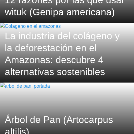
12 razones por las que usar
wituk (Genipa americana)
La industria del colágeno y
la deforestación en el
Amazonas: descubre 4
alternativas sostenibles
Árbol de Pan (Artocarpus
altilis)