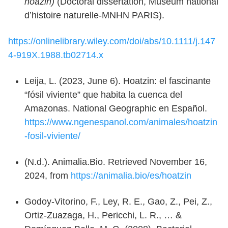
hoazin)
(Doctoral dissertation, Museum national
d’histoire naturelle-MNHN PARIS).
https://onlinelibrary.wiley.com/doi/abs/10.1111/j.147
4-919X.1988.tb02714.x
Leija, L. (2023, June 6). Hoatzin: el fascinante
“fósil viviente” que habita la cuenca del
Amazonas. National Geographic en Español.
https://www.ngenespanol.com/animales/hoatzin
-fosil-viviente/
(N.d.). Animalia.Bio. Retrieved November 16,
2024, from
https://animalia.bio/es/hoatzin
Godoy-Vitorino, F., Ley, R. E., Gao, Z., Pei, Z.,
Ortiz-Zuazaga, H., Pericchi, L. R., … &