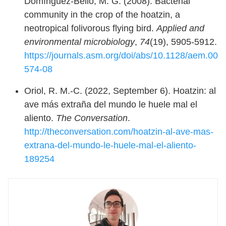
Domínguez-Bello, M. G. (2008). Bacterial
community in the crop of the hoatzin, a
neotropical folivorous flying bird.
Applied and
environmental microbiology
,
74
(19), 5905-5912.
https://journals.asm.org/doi/abs/10.1128/aem.00
574-08
Oriol, R. M.-C. (2022, September 6). Hoatzin: al
ave más extraña del mundo le huele mal el
aliento.
The Conversation
.
http://theconversation.com/hoatzin-al-ave-mas-
extrana-del-mundo-le-huele-mal-el-aliento-
189254