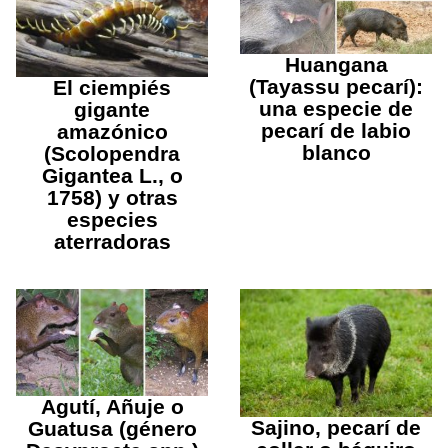
Huangana
(Tayassu pecarí):
El ciempiés
una especie de
gigante
pecarí de labio
amazónico
blanco
(Scolopendra
Gigantea L., o
1758) y otras
especies
aterradoras
Agutí, Añuje o
Sajino, pecarí de
Guatusa (género