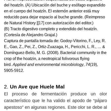
del hoatzín. (A) Ubicación del buche y esófago expandido
en el cuerpo del hoatzín. El esternón anterior está muy
reducido para dejar espacio al buche grande. (Reimpreso
de Natural History [[17] con autorización del editor.)
(B) Tracto digestivo completo y extendido del hoatzín.
(Cortesía de Alejandro Grajal.)
Captura de pantalla tomada de: Godoy-Vitorino, F., Ley, R.
E., Gao, Z., Pei, Z., Ortiz-Zuazaga, H., Pericchi, L. R., … &
Domínguez-Bello, M. G. (2008). Bacterial community in the
crop of the hoatzin, a neotropical folivorous flying
bird.
Applied and environmental microbiology
,
74
(19),
5905-5912.
2.
Un Ave que Huele Mal
El proceso de fermentación produce un olor
característico que le ha valido el apodo de “pájaro
apestoso” en algunas regiones. Este olor se debe al