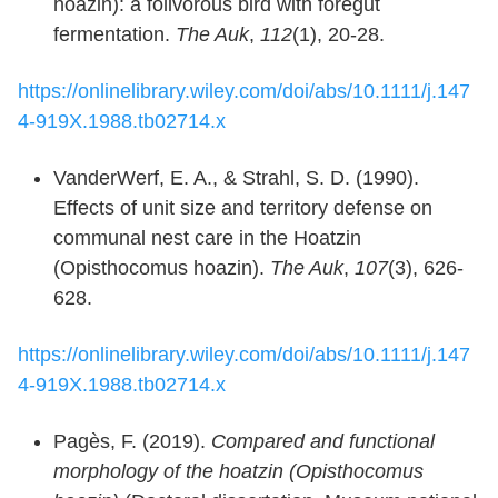
hoazin): a folivorous bird with foregut
fermentation.
The Auk
,
112
(1), 20-28.
https://onlinelibrary.wiley.com/doi/abs/10.1111/j.147
4-919X.1988.tb02714.x
VanderWerf, E. A., & Strahl, S. D. (1990).
Effects of unit size and territory defense on
communal nest care in the Hoatzin
(Opisthocomus hoazin).
The Auk
,
107
(3), 626-
628.
https://onlinelibrary.wiley.com/doi/abs/10.1111/j.147
4-919X.1988.tb02714.x
Pagès, F. (2019).
Compared and functional
morphology of the hoatzin (Opisthocomus