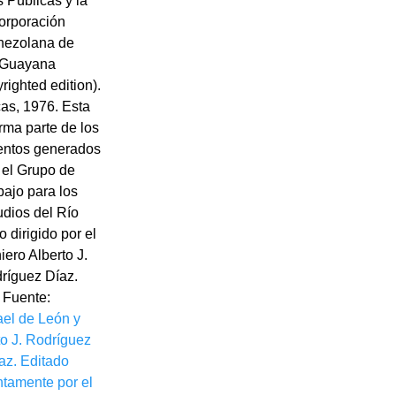
 Públicas y la
orporación
nezolana de
Guayana
righted edition).
as, 1976. Esta
rma parte de los
ntos generados
 el Grupo de
bajo para los
udios del Río
 dirigido por el
iero Alberto J.
ríguez Díaz.
Fuente:
ael de León y
to J. Rodríguez
az. Editado
ntamente por el