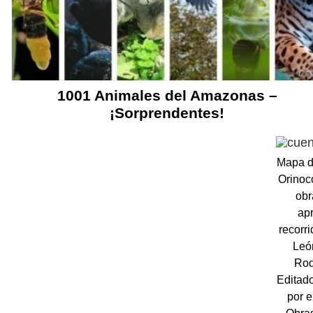
1001 Animales del Amazonas –
¡Sorprendentes!
Mapa d
Orinoc
obr
ap
recorr
León
Rod
Editad
por e