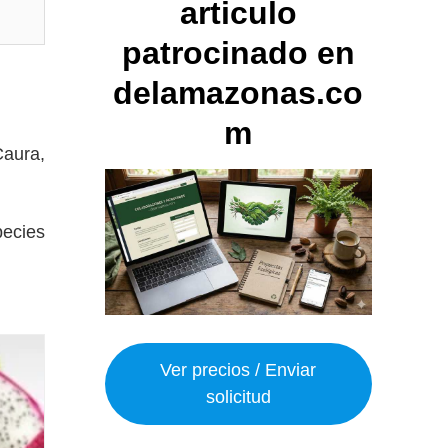
articulo
patrocinado en
delamazonas.co
m
Caura,
pecies
Ver precios / Enviar
solicitud