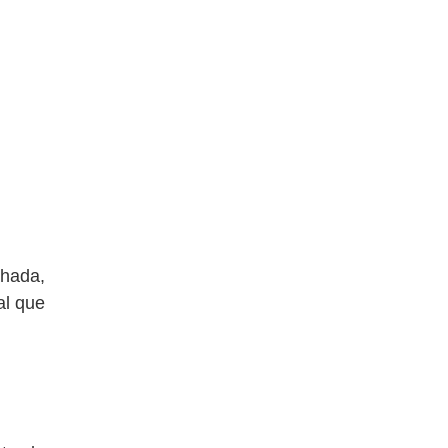
chada,
al que