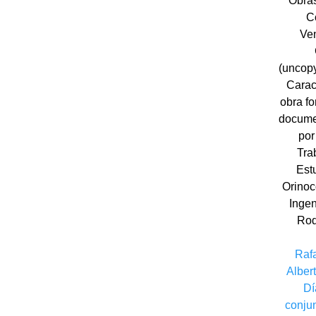
Obras
C
Ve
(uncopy
Carac
obra fo
docume
por
Tra
Est
Orinoco
Ingen
Rod
Raf
Alber
Dí
conju