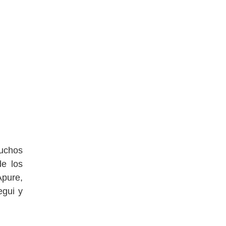
muchos
de los
pure,
egui y