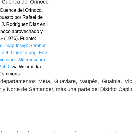
Cuenca del Orinoco,
puesto por Rafael de
 J. Rodríguez Díaz en l
inoco aprovechado y
o» (1976). Fuente:
d_map-fr.svg: Sémhur
a_del_Orinoco.png: Fev
tive work: Milenioscuro
 4.0
, via Wikimedia
Commons
 departamentos Meta, Guaviare, Vaupés, Guainía, Vi
 Norte de Santander, más una parte del Distrito Capit