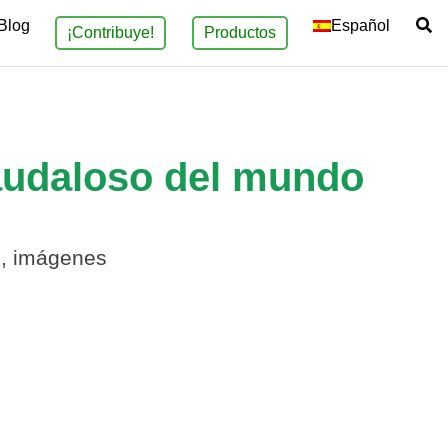
Blog
Español
¡Contribuye!
Productos
caudaloso del mundo
s, imágenes