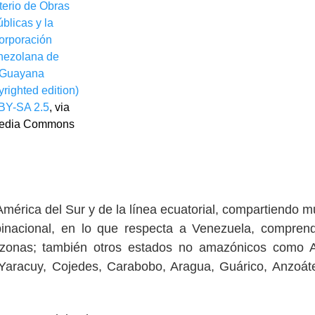
terio de Obras
blicas y la
orporación
nezolana de
Guayana
righted edition)
BY-SA 2.5
, via
edia Commons
 América del Sur y de la línea ecuatorial, compartiendo 
binacional, en lo que respecta a Venezuela, compren
zonas; también otros estados no amazónicos como A
a, Yaracuy, Cojedes, Carabobo, Aragua, Guárico, Anzoát