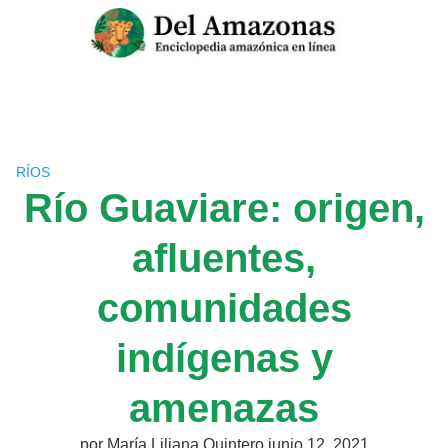
Saltar
al
contenido
RÍOS
Río Guaviare: origen,
afluentes,
comunidades
indígenas y
amenazas
por
María Liliana Quintero
junio 12, 2021