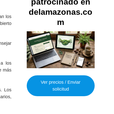
patrocinado en
delamazonas.co
an los
m
bierto
nsejar
 a los
de más
Ver precios / Enviar
solicitud
s. Los
arios,