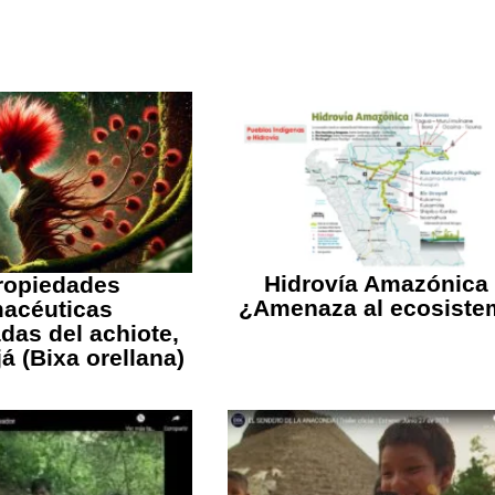
Hidrovía Amazónica
ropiedades
¿Amenaza al ecosist
macéuticas
as del achiote,
já (Bixa orellana)