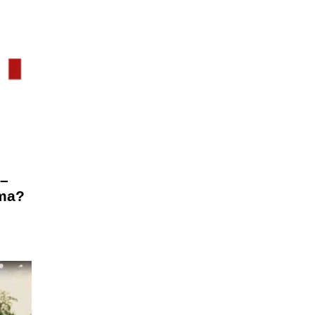
 –
ema?