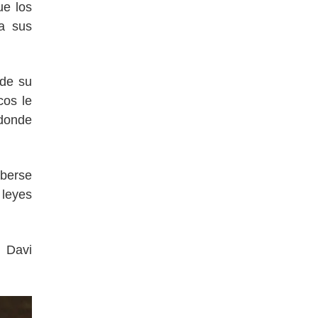
ue los
 a sus
 de su
cos le
 donde
berse
 leyes
, Davi