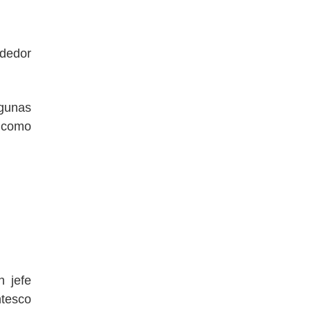
ededor
lgunas
í como
 jefe
ntesco