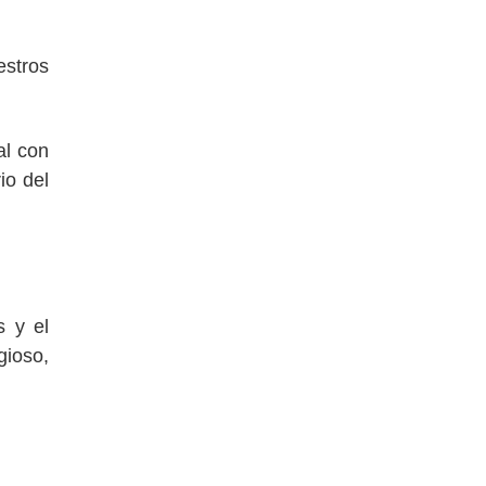
estros
al con
io del
 y el
gioso,