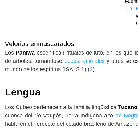
Fuent
CC B
Velorios enmascarados
Los
Paniwa
escenifican rituales de luto, en los que
de árboles, tornándose
peces
,
animales
y otros sere
mundo de los espíritus (ISA, S.f.) (
3
).
Lengua
Los Cubeo pertenecen a la familia lingüística
Tucano 
cuenca del río Vaupés, Terra Indígena alto
río Negr
habla en el noroeste del estado brasileño de Amazon