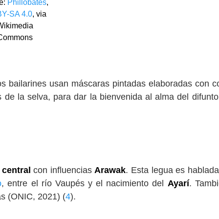
e:
Phillobates
,
Y-SA 4.0
, via
Wikimedia
Commons
 los bailarines usan máscaras pintadas elaboradas con c
s de la selva, para dar la bienvenida al alma del difunto
central
con influencias
Arawak
. Esta legua es hablada
o
, entre el río Vaupés y el nacimiento del
Ayarí
. Tamb
as (ONIC, 2021) (
4
).