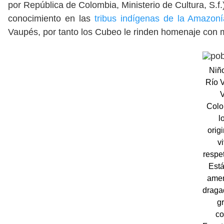
por República de Colombia, Ministerio de Cultura, S.f.)
conocimiento en las
tribus indígenas de la Amazon
Vaupés, por tanto los Cubeo le rinden homenaje con m
Niñ
Río 
Colo
l
orig
v
respe
Está
amen
draga
g
co