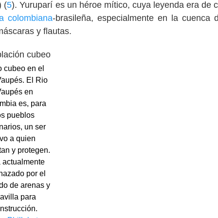
 (
5
). Yuruparí es un héroe mítico, cuya leyenda era de
ía colombiana
-brasileña, especialmente en la cuenca d
áscaras y flautas.
o cubeo en el
Vaupés. El Rio
Vaupés en
mbia es, para
os pueblos
inarios, un ser
ivo a quien
tan y protegen.
 actualmente
azado por el
do de arenas y
ravilla para
nstrucción.