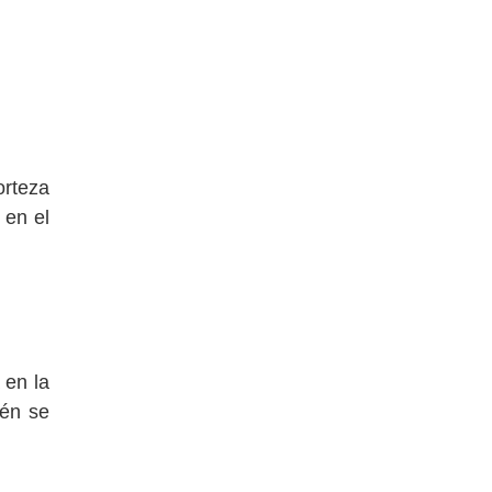
orteza
 en el
 en la
ién se