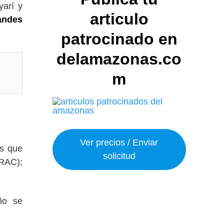
yarí y
articulo
andes
patrocinado en
delamazonas.co
m
Ver precios / Enviar
as que
solicitud
RAC);
ño se