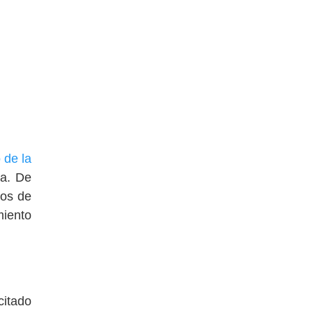
o de la
ia. De
ros de
miento
citado