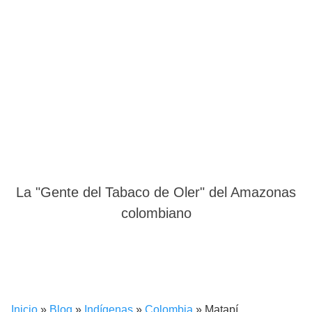
La "Gente del Tabaco de Oler" del Amazonas
colombiano
Inicio
»
Blog
»
Indígenas
»
Colombia
»
Matapí