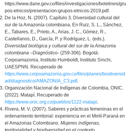
https://www.dane.gov.co/files/investigaciones/boletines/gru
pos-etnicos/presentacion-grupos-etnicos-2019.pdf.
De la Hoz, N. (2007). Capítulo 3. Diversidad cultural del
sur de la Amazonía colombiana. En Ruiz, S. L., Sánchez,
E., Tabares, E., Prieto, A., Arias, J. C., Gómez, R.,
Castellanos, D., García, P. y Rodríguez, L. (eds.).
Diversidad biológica y cultural del sur de la Amazonia
colombiana –Diagnóstico-
(259-306). Bogotá:
Corpoamazonia, Instituto Humboldt, Instituto Sinchi,
UAESPNN. Recuperado de
https://www.corpoamazonia.gov.co/files/planes/biodiversid
ad/diagnostico/AMAZONIA_C3.pdf
.
Organización Nacional de Indígenas de Colombia, ONIC.
(2022). Matapí. Recuperado de
https://www.onic.org.co/pueblos/1122-matapi
.
Rivera, M. V. (2007). Saberes y prácticas femeninas en el
ordenamiento territorial: experiencia en el Mirití-Paraná en
el Amazonas Colombiano.
Mujeres indígenas,
territorialidad y biodiversidad en el contexto