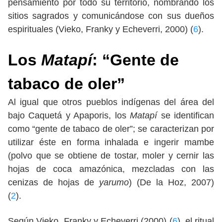
pensamiento por todo su territorio, nombrando los
sitios sagrados y comunicándose con sus dueños
espirituales (Vieko, Franky y Echeverri, 2000) (
6
).
Los
Matapí
: “Gente de
tabaco de oler”
Al igual que otros pueblos indígenas del área del
bajo Caquetá y Apaporis, los
Matapí
se identifican
como “gente de tabaco de oler”; se caracterizan por
utilizar éste en forma inhalada e ingerir mambe
(polvo que se obtiene de tostar, moler y cernir las
hojas de coca amazónica, mezcladas con las
cenizas de hojas de
yarumo
) (De la Hoz, 2007)
(
2
).
Según Vieko, Franky y Echeverri (2000) (
6
), el ritual