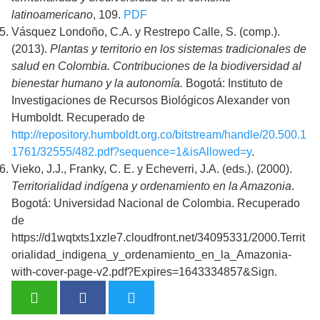
latinoamericano
, 109.
PDF
Vásquez Londoño, C.A. y Restrepo Calle, S. (comp.).
(2013).
Plantas y territorio en los sistemas tradicionales de
salud en Colombia. Contribuciones de la biodiversidad al
bienestar humano y la autonomía.
Bogotá: Instituto de
Investigaciones de Recursos Biológicos Alexander von
Humboldt. Recuperado de
http://repository.humboldt.org.co/bitstream/handle/20.500.1
1761/32555/482.pdf?sequence=1&isAllowed=y
.
Vieko, J.J., Franky, C. E. y Echeverri, J.A. (eds.). (2000).
Territorialidad indígena y ordenamiento en la Amazonia
.
Bogotá: Universidad Nacional de Colombia. Recuperado
de
https://d1wqtxts1xzle7.cloudfront.net/34095331/2000.Territ
orialidad_indigena_y_ordenamiento_en_la_Amazonia-
with-cover-page-v2.pdf?Expires=1643334857&Sign.