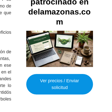
patrocinado en
uno de
delamazonas.co
ce que
m
ficios
ión de
antas,
En ese
 en el
andes
Ver precios / Enviar
te lo
solicitud
ntidós
rboles