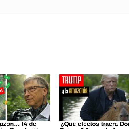
azon… IA de
¿Qué efectos traerá Do