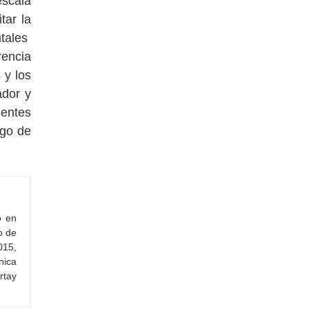
escala
tar la
ntales
rencia
 y los
ador y
entes
sgo de
o en
o de
015,
nica
rtay