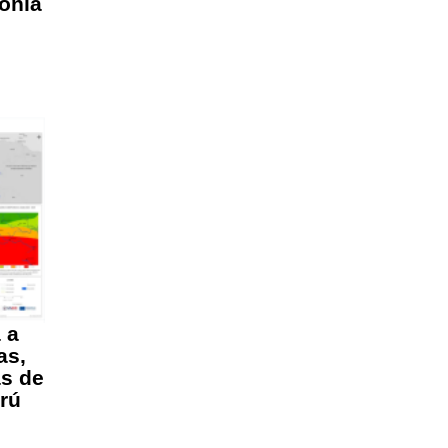
onía
 a
as,
as de
erú