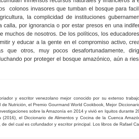
cumulan inmensos recursos naturales y financieros a 
os colonos invasores que tumban el bosque para facili
gricultura, la complicidad de instituciones gubername
 calla, por ignorancia o por estar presos en una indife
e muchos de nosotros. De los políticos, los educadores
tir y educar a la gente en el compromiso activo, cre
s que otros, muy pocos desafortunadamente, dirig
 luchando por proteger el bosque amazónico, aún a rie
oriador y escritor venezolano mejor conocido por su extenso trabaj
al de Nutrición, el Premio Gourmand World Cookbook, Mejor Diccionari
nvestigaciones sobre la Amazonía en 2014 y vivió en Iquitos durante 2
 (2016), el Diccionario de Alimentos y Cocina de la Cuenca Amazó
de del cual es cofundador y escritor principal. Los libros de Rafael Ca