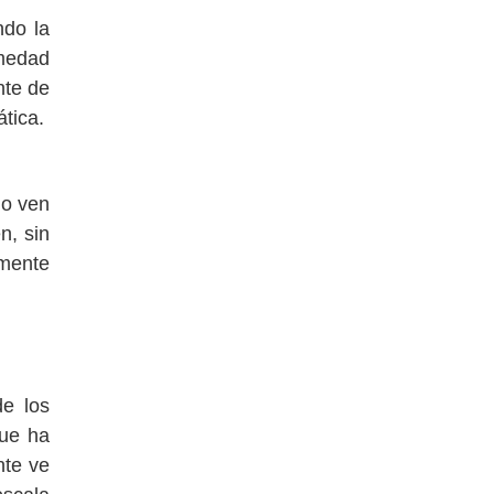
ndo la
umedad
nte de
ática.
lo ven
n, sin
amente
de los
que ha
nte ve