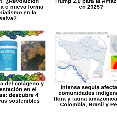
t: ¿Revolución
Trump 2.0 para la Amaz
ca o nueva forma
en 2025?
nialismo en la
selva?
ia del colágeno y
Intensa sequía afecta
restación en el
comunidades indígen
s: descubre 4
flora y fauna amazónic
ivas sostenibles
Colombia, Brasil y P