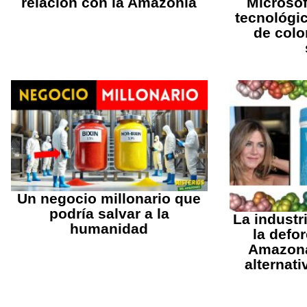
relación con la Amazonía
Microsof
tecnológi
de colo
Un negocio millonario que
podría salvar a la
La industr
humanidad
la defo
Amazona
alternat