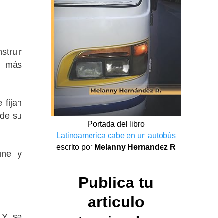
truir
a más
 fijan
 de su
Portada del libro
Latinoamérica cabe en un autobús
escrito por
Melanny Hernandez R
une y
Publica tu
articulo
. Y se