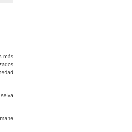
es más
izados
rmedad
 selva
simane