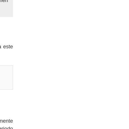
umen
a este
lmente
riodo