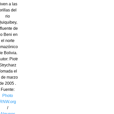
iven a las
orillas del
rio
Quiquibey,
fluente de
io Beni en
el norte
mazónico
e Bolivia.
utor: Piotr
Strycharz
Tomada el
 de marzo
de 2005 .
Fuente:
Photo
RNW.org
/
Algunos