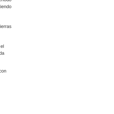
tiendo
ierras
el
ada
 con