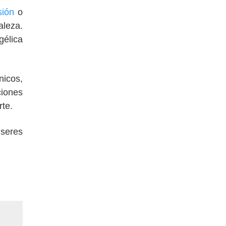
sión
o
aleza.
gélica
nicos,
ciones
te.
 seres