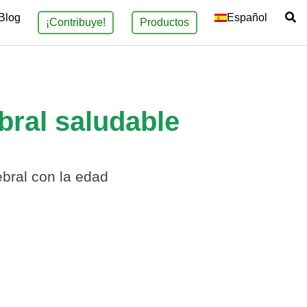
Blog
Español
¡Contribuye!
Productos
bral saludable
ebral con la edad