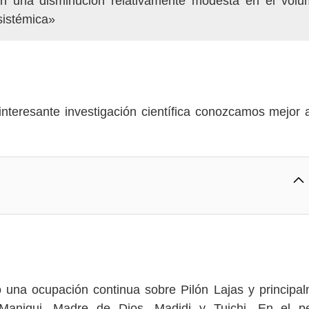
an una disminución relativamente modesta en el vol
 sistémica»
interesante investigación científica conozcamos mejor 
do una ocupación continua sobre Pilón Lajas y principa
 Maniqui, Madre de Dios, Madidi y Tuichi. En el pe