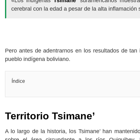
«Los indígenas
Tsimane
‘ suramericanos muestr
cerebral con la edad a pesar de la alta inflamación
Pero antes de adentrarnos en los resultados de tan 
pueblo indígena boliviano.
Índice
Territorio
Tsimane’
A lo largo de la historia, los Tsimane’ han manteni
sobre el área circundante a los ríos Quiquibey,