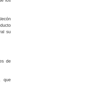
de los
alecón
oducto
ral su
tes de
X, que