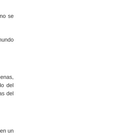
uno se
 mundo
genas,
do del
as del
 en un