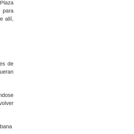
 Plaza
o para
 allí,
les de
fueran
ándose
volver
urbana