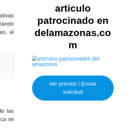
articulo
tivas
patrocinado en
llando
delamazonas.co
as, al
m
Ver precios / Enviar
solicitud
de las
nca se