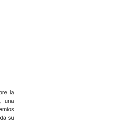
bre la
, una
remios
oda su