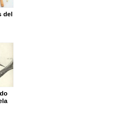
 del
ado
ela