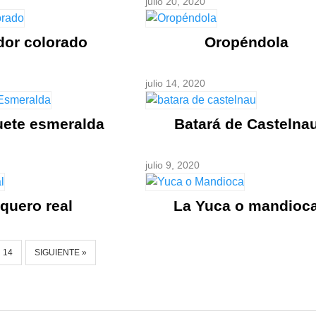
julio 20, 2020
dor colorado
Oropéndola
julio 14, 2020
uete esmeralda
Batará de Castelna
julio 9, 2020
quero real
La Yuca o mandioc
14
SIGUIENTE »