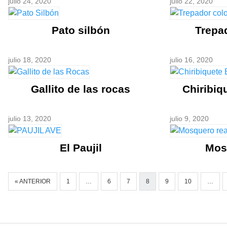
julio 24, 2020
julio 22, 2020
Pato silbón
Trepa
julio 18, 2020
julio 16, 2020
Gallito de las rocas
Chiribiq
julio 13, 2020
julio 9, 2020
El Paujil
Mos
« ANTERIOR
1
…
6
7
8
9
10
…