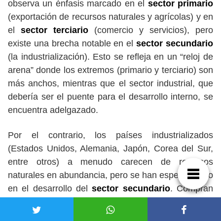
observa un énfasis marcado en el
sector primario
(exportación de recursos naturales y agrícolas) y en
el
sector terciario
(comercio y servicios), pero
existe una brecha notable en el
sector secundario
(la industrialización). Esto se refleja en un “reloj de
arena” donde los extremos (primario y terciario) son
más anchos, mientras que el sector industrial, que
debería ser el puente para el desarrollo interno, se
encuentra adelgazado.
Por el contrario, los países industrializados
(Estados Unidos, Alemania, Japón, Corea del Sur,
entre otros) a menudo carecen de recursos
naturales en abundancia, pero se han especializado
en el desarrollo del
sector secundario
. Compran
materias primas a bajo costo y las convierten en
productos de alto valor agregado:
placas de