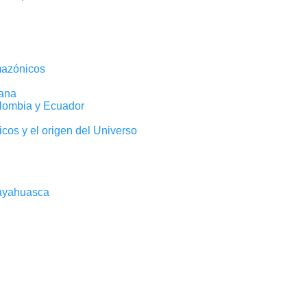
mazónicos
ana
lombia y Ecuador
os y el origen del Universo
 ayahuasca