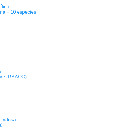
ífico
na + 10 especies
a
iare (RBAOC)
 Lindosa
rú