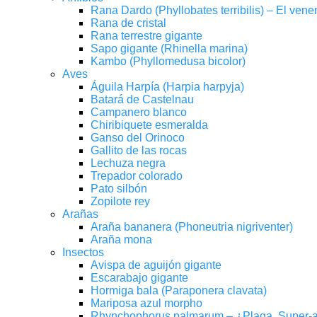
Rana Dardo (Phyllobates terribilis) – El ve
Rana de cristal
Rana terrestre gigante
Sapo gigante (Rhinella marina)
Kambo (Phyllomedusa bicolor)
Aves
Águila Harpía (Harpia harpyja)
Batará de Castelnau
Campanero blanco
Chiribiquete esmeralda
Ganso del Orinoco
Gallito de las rocas
Lechuza negra
Trepador colorado
Pato silbón
Zopilote rey
Arañas
Araña bananera (Phoneutria nigriventer)
Araña mona
Insectos
Avispa de aguijón gigante
Escarabajo gigante
Hormiga bala (Paraponera clavata)
Mariposa azul morpho
Rhynchophorus palmarum – ¿Plaga, Super-a