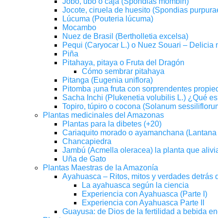
Jobo, ubo o cajá (Spondias mombin)
Jocote, ciruela de huesito (Spondias purpura
Lúcuma (Pouteria lúcuma)
Mocambo
Nuez de Brasil (Bertholletia excelsa)
Pequi (Caryocar L.) o Nuez Souari – Delicia n
Piña
Pitahaya, pitaya o Fruta del Dragón
Cómo sembrar pitahaya
Pitanga (Eugenia uniflora)
Pitomba ¡una fruta con sorprendentes propie
Sacha Inchi (Plukenetia volubilis L.) ¿Qué e
Topiro, túpiro o cocona (Solanum sessilifloru
Plantas medicinales del Amazonas
Plantas para la dibetes (+20)
Cariaquito morado o ayamanchana (Lantana tr
Chancapiedra
Jambú (Acmella oleracea) la planta que alivi
Uña de Gato
Plantas Maestras de la Amazonía
Ayahuasca – Ritos, mitos y verdades detrás 
La ayahuasca según la ciencia
Experiencia con Ayahuasca (Parte I)
Experiencia con Ayahuasca Parte II
Guayusa: de Dios de la fertilidad a bebida en