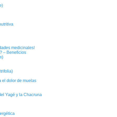
e)
utritiva
dades medicinales!
s? – Beneficios
m)
ifolia)
a el dolor de muelas
del Yagé y la Chacruna
ergética