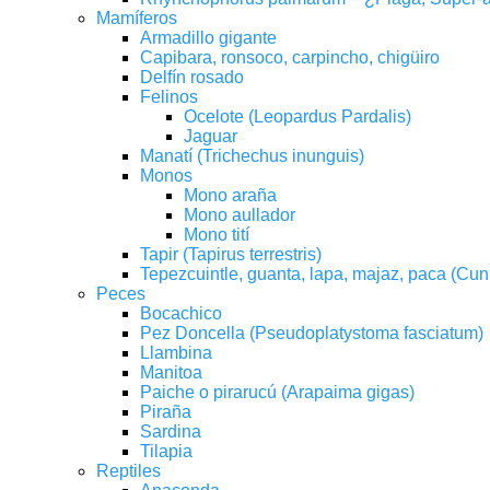
Mamíferos
Armadillo gigante
Capibara, ronsoco, carpincho, chigüiro
Delfín rosado
Felinos
Ocelote (Leopardus Pardalis)
Jaguar
Manatí (Trichechus inunguis)
Monos
Mono araña
Mono aullador
Mono tití
Tapir (Tapirus terrestris)
Tepezcuintle, guanta, lapa, majaz, paca (Cun
Peces
Bocachico
Pez Doncella (Pseudoplatystoma fasciatum)
Llambina
Manitoa
Paiche o pirarucú (Arapaima gigas)
Piraña
Sardina
Tilapia
Reptiles