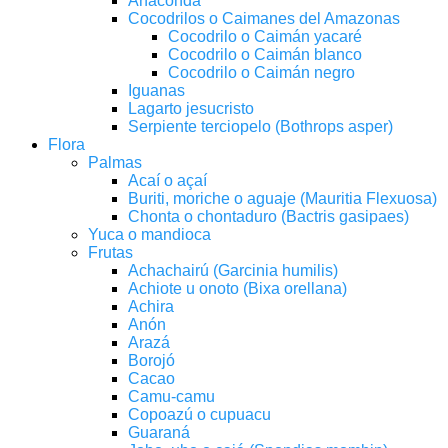
Anaconda
Cocodrilos o Caimanes del Amazonas
Cocodrilo o Caimán yacaré
Cocodrilo o Caimán blanco
Cocodrilo o Caimán negro
Iguanas
Lagarto jesucristo
Serpiente terciopelo (Bothrops asper)
Flora
Palmas
Acaí o açaí
Buriti, moriche o aguaje (Mauritia Flexuosa)
Chonta o chontaduro (Bactris gasipaes)
Yuca o mandioca
Frutas
Achachairú (Garcinia humilis)
Achiote u onoto (Bixa orellana)
Achira
Anón
Arazá
Borojó
Cacao
Camu-camu
Copoazú o cupuacu
Guaraná