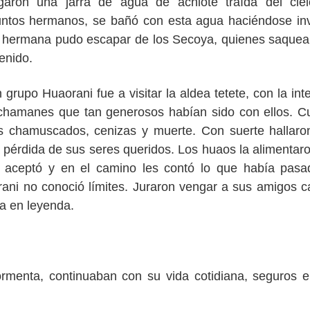
garon una jarra de agua de achiote traída del cie
ifuntos hermanos, se bañó con esta agua haciéndose inv
 la hermana pudo escapar de los Secoya, quienes saquea
enido.
grupo Huaorani fue a visitar la aldea tetete, con la int
chamanes que tan generosos habían sido con ellos. 
s chamuscados, cenizas y muerte. Con suerte hallaro
 pérdida de sus seres queridos. Los huaos la alimentaro
a aceptó y en el camino les contó lo que había pasa
orani no conoció límites. Juraron vengar a sus amigos c
ía en leyenda.
tormenta, continuaban con su vida cotidiana, seguros 