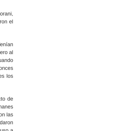
rani,
ron el
Venían
ero al
cuando
tonces
es los
cto de
amanes
on las
daron
puso a