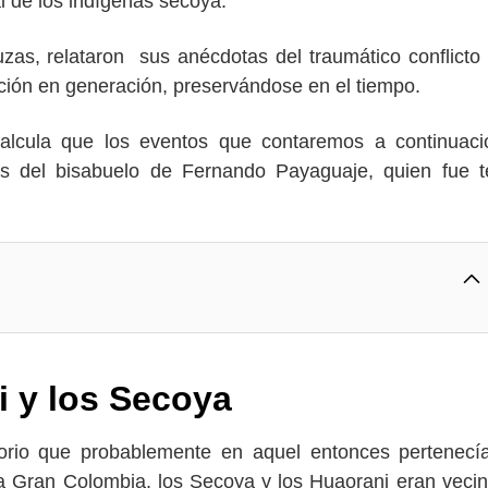
al de los indígenas secoya.
zas, relataron sus anécdotas del traumático conflicto
ación en generación, preservándose en el tiempo.
calcula que los eventos que contaremos a continuac
 del bisabuelo de Fernando Payaguaje, quien fue t
i y los Secoya
itorio que probablemente en aquel entonces pertenecí
la Gran Colombia, los Secoya y los Huaorani eran veci