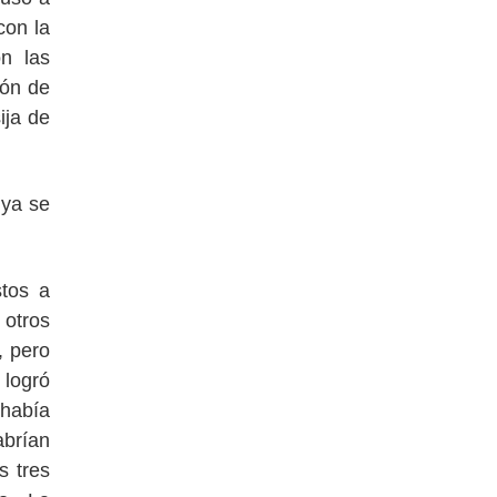
con la
on las
ión de
ija de
 ya se
stos a
 otros
, pero
 logró
 había
abrían
s tres