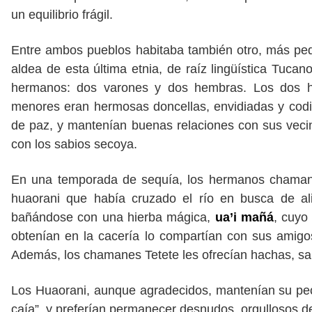
un equilibrio frágil.
Entre ambos pueblos habitaba también otro, más peq
aldea de esta última etnia, de raíz lingüística Tucan
hermanos: dos varones y dos hembras. Los dos 
menores eran hermosas doncellas, envidiadas y codi
de paz, y mantenían buenas relaciones con sus vecin
con los sabios secoya.
En una temporada de sequía, los hermanos chamane
huaorani que había cruzado el río en busca de ali
bañándose con una hierba mágica,
ua’i mañá
, cuyo
obtenían en la cacería lo compartían con sus amigo
Además, los chamanes Tetete les ofrecían hachas, sal 
Los Huaorani, aunque agradecidos, mantenían su pecul
caía”, y preferían permanecer desnudos, orgullosos de