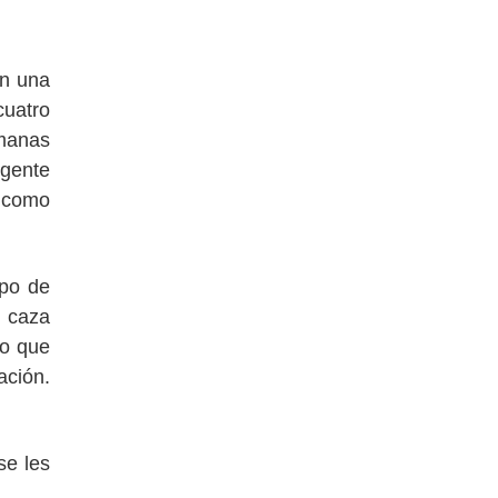
En una
cuatro
manas
 gente
, como
upo de
e caza
Lo que
ación.
.
se les