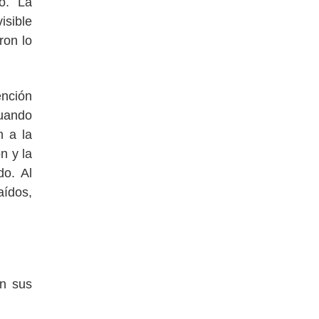
lo. La
isible
ron lo
ención
Cuando
n a la
n y la
do. Al
aídos,
en sus