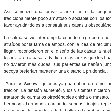
Así comenzó una breve alianza entre la pequeñ
tradicionalmente poco amistoso o sociable con los ex
favor ayudándoles a construir sus casas u obsequiánd
La calma se vio interrumpida cuando un grupo de ho
atraídos por la fama de ambos, con la idea de recibir 
llegar, reconocieron en el diseño de las casas la hue
les invitaron a pasar advirtieron las lanzas que los
no tuvieron más dudas, sus parientes se habían junt
secoya preferían mantener una distancia prudencial.
Para los Secoya, quienes ya guardaban un temor anc
traición. La tensión aumentó, y los visitantes hicie
trataron de calmarlos ofreciéndoles chicha o masato.
hermosas hermanas cargando sendas tinajas reple
prendados de inmediato de la belleza de ambas mujeres