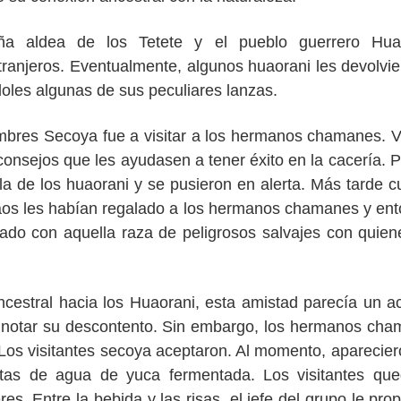
a aldea de los Tetete y el pueblo guerrero Huao
tranjeros. Eventualmente, algunos huaorani les devolvie
oles algunas de sus peculiares lanzas.
mbres Secoya fue a visitar a los hermanos chamanes. 
consejos que les ayudasen a tener éxito en la cacería. P
lla de los huaorani y se pusieron en alerta. Más tarde 
 huaos les habían regalado a los hermanos chamanes y en
ado con aquella raza de peligrosos salvajes con quien
estral hacia los Huaorani, esta amistad parecía un a
ron notar su descontento. Sin embargo, los hermanos ch
 Los visitantes secoya aceptaron. Al momento, aparecier
tas de agua de yuca fermentada. Los visitantes que
. Entre la bebida y las risas, el jefe del grupo le pro