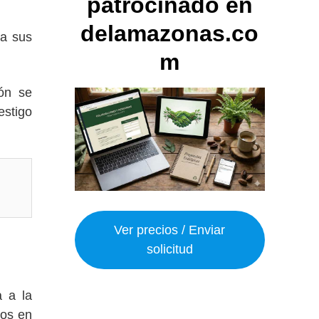
patrocinado en
delamazonas.co
 a sus
m
ión se
estigo
Ver precios / Enviar
solicitud
a a la
nos en