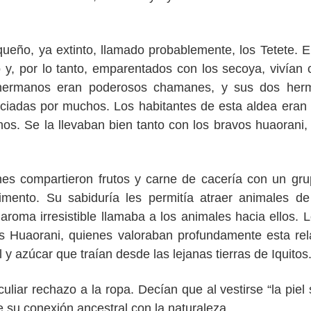
ueño, ya extinto, llamado probablemente, los Tetete. 
o y, por lo tanto, emparentados con los secoya, vivían 
hermanos eran poderosos chamanes, y sus dos her
ciadas por muchos. Los habitantes de esta aldea eran
os. Se la llevaban bien tanto con los bravos huaorani
s compartieron frutos y carne de cacería con un gr
mento. Su sabiduría les permitía atraer animales d
 aroma irresistible llamaba a los animales hacia ellos. 
s Huaorani, quienes valoraban profundamente esta rel
y azúcar que traían desde las lejanas tierras de Iquitos
iar rechazo a la ropa. Decían que al vestirse “la piel 
 su conexión ancestral con la naturaleza.