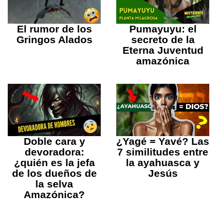
El rumor de los
Pumayuyu: el
Gringos Alados
secreto de la
Eterna Juventud
amazónica
Doble cara y
¿Yagé = Yavé? Las
devoradora:
7 similitudes entre
¿quién es la jefa
la ayahuasca y
de los dueños de
Jesús
la selva
Amazónica?