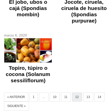
El jobo, ubos o
Jocote, ciruela,
cajá (Spondias
ciruela de huesito
mombin)
(Spondias
purpurae)
marzo 6, 2020
Topiro, túpiro o
cocona (Solanum
sessiliflorum)
« ANTERIOR
1
…
10
11
12
13
14
SIGUIENTE »