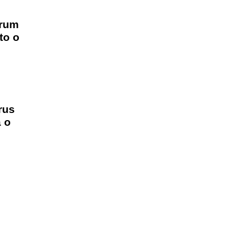
rum
to o
rus
a o