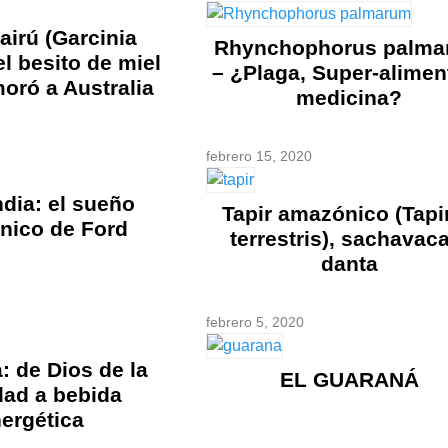
irú (Garcinia
Rhynchophorus palma
el besito de miel
– ¿Plaga, Super-alimen
oró a Australia
medicina?
febrero 15, 2020
dia: el sueño
Tapir amazónico (Tapi
nico de Ford
terrestris), sachavac
danta
febrero 5, 2020
 de Dios de la
EL GUARANÁ
idad a bebida
ergética