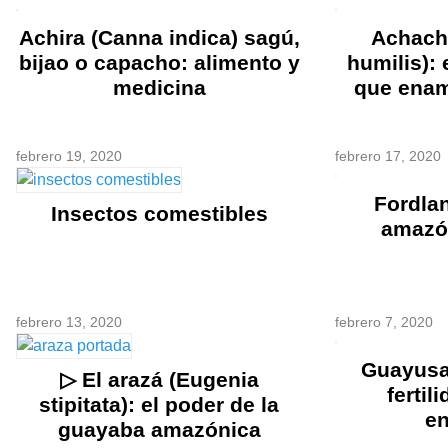
Achira (Canna indica) sagú,
Achacha
bijao o capacho: alimento y
humilis): 
medicina
que enam
febrero 19, 2020
febrero 17, 2020
Fordlan
Insectos comestibles
amazó
febrero 13, 2020
febrero 7, 2020
Guayusa:
▷ El arazá (Eugenia
fertil
stipitata): el poder de la
en
guayaba amazónica