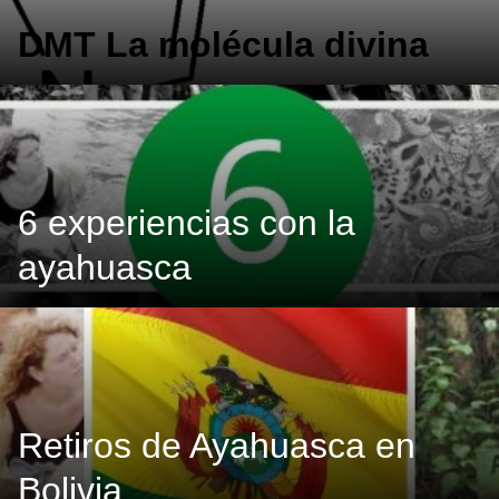
DMT La molécula divina
6 experiencias con la
ayahuasca
Retiros de Ayahuasca en
Bolivia