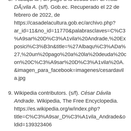
DÃ¡vila A
. (s/f). Gob.ec. Recuperado el 22 de
febrero de 2022, de
https://casadelacultura.gob.ec/archivo.php?
ar_id=11&no_id=11770&palabrasclaves=C%C3
%A9sar%20D%C3%A1vila%20Andrade,%20Ex
posici%C3%B3n&title=%27Albaqu%C3%ADa%
27,%20un%20pago%20a%20la%20deuda%20c
on%20C%C3%A9sar%20D%C3%A1vila%20A.
&imagen_para_facebook=imagenes/cesardavil
a.jpg
Wikipedia contributors. (s/f).
César Dávila
Andrade
. Wikipedia, The Free Encyclopedia.
https://es.wikipedia.org/w/index.php?
title=C%C3%A9sar_D%C3%A1vila_Andrade&o
ldid=139323406