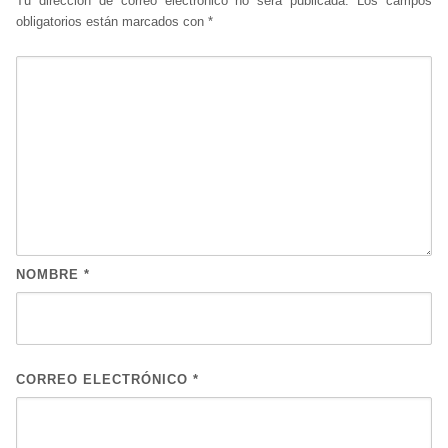
Tu dirección de correo electrónico no será publicada.
Los campos
obligatorios están marcados con
*
NOMBRE
*
CORREO ELECTRÓNICO
*