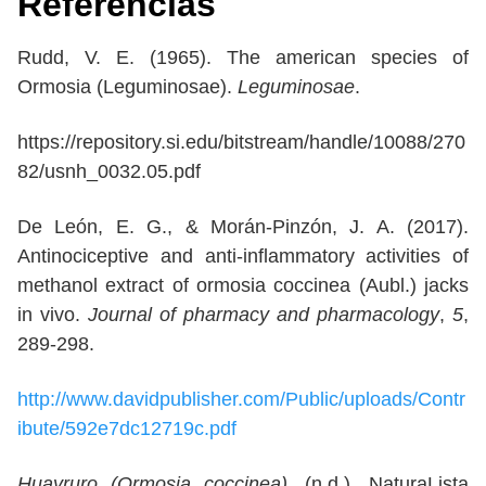
Referencias
Rudd, V. E. (1965). The american species of
Ormosia (Leguminosae).
Leguminosae
.
https://repository.si.edu/bitstream/handle/10088/270
82/usnh_0032.05.pdf
De León, E. G., & Morán-Pinzón, J. A. (2017).
Antinociceptive and anti-inflammatory activities of
methanol extract of ormosia coccinea (Aubl.) jacks
in vivo.
Journal of pharmacy and pharmacology
,
5
,
289-298.
http://www.davidpublisher.com/Public/uploads/Contr
ibute/592e7dc12719c.pdf
Huayruro (Ormosia coccinea)
. (n.d.). NaturaLista