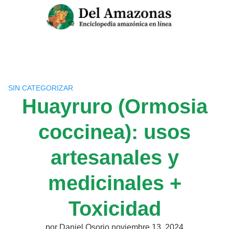
Saltar
al
contenido
SIN CATEGORIZAR
Huayruro (Ormosia
coccinea): usos
artesanales y
medicinales +
Toxicidad
por
Daniel Osorio
noviembre 13, 2024