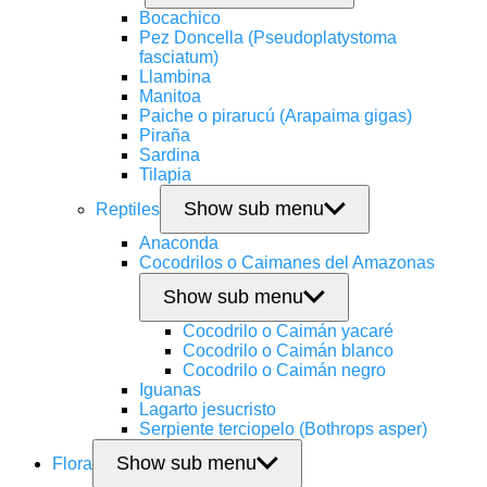
Bocachico
Pez Doncella (Pseudoplatystoma
fasciatum)
Llambina
Manitoa
Paiche o pirarucú (Arapaima gigas)
Piraña
Sardina
Tilapia
Show sub menu
Reptiles
Anaconda
Cocodrilos o Caimanes del Amazonas
Show sub menu
Cocodrilo o Caimán yacaré
Cocodrilo o Caimán blanco
Cocodrilo o Caimán negro
Iguanas
Lagarto jesucristo
Serpiente terciopelo (Bothrops asper)
Show sub menu
Flora