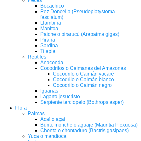
Peces
Bocachico
Pez Doncella (Pseudoplatystoma
fasciatum)
Llambina
Manitoa
Paiche o pirarucú (Arapaima gigas)
Piraña
Sardina
Tilapia
Reptiles
Anaconda
Cocodrilos o Caimanes del Amazonas
Cocodrilo o Caimán yacaré
Cocodrilo o Caimán blanco
Cocodrilo o Caimán negro
Iguanas
Lagarto jesucristo
Serpiente terciopelo (Bothrops asper)
Flora
Palmas
Acaí o açaí
Buriti, moriche o aguaje (Mauritia Flexuosa)
Chonta o chontaduro (Bactris gasipaes)
Yuca o mandioca