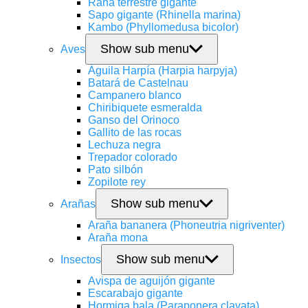
Rana terrestre gigante
Sapo gigante (Rhinella marina)
Kambo (Phyllomedusa bicolor)
Show sub menu
Aves
Águila Harpía (Harpia harpyja)
Batará de Castelnau
Campanero blanco
Chiribiquete esmeralda
Ganso del Orinoco
Gallito de las rocas
Lechuza negra
Trepador colorado
Pato silbón
Zopilote rey
Show sub menu
Arañas
Araña bananera (Phoneutria nigriventer)
Araña mona
Show sub menu
Insectos
Avispa de aguijón gigante
Escarabajo gigante
Hormiga bala (Paraponera clavata)