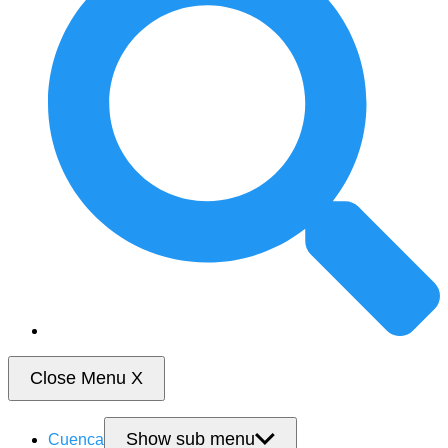
Close Menu
X
Show sub menu
Cuenca