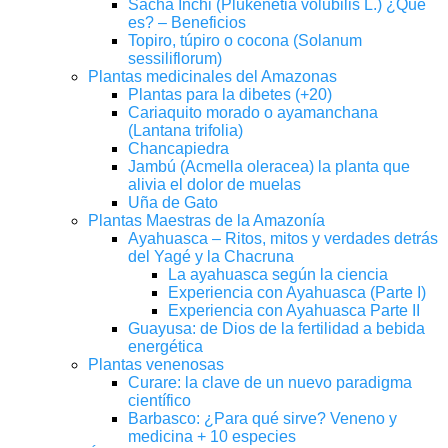
Sacha Inchi (Plukenetia volubilis L.) ¿Qué
es? – Beneficios
Topiro, túpiro o cocona (Solanum
sessiliflorum)
Plantas medicinales del Amazonas
Plantas para la dibetes (+20)
Cariaquito morado o ayamanchana
(Lantana trifolia)
Chancapiedra
Jambú (Acmella oleracea) la planta que
alivia el dolor de muelas
Uña de Gato
Plantas Maestras de la Amazonía
Ayahuasca – Ritos, mitos y verdades detrás
del Yagé y la Chacruna
La ayahuasca según la ciencia
Experiencia con Ayahuasca (Parte I)
Experiencia con Ayahuasca Parte II
Guayusa: de Dios de la fertilidad a bebida
energética
Plantas venenosas
Curare: la clave de un nuevo paradigma
científico
Barbasco: ¿Para qué sirve? Veneno y
medicina + 10 especies