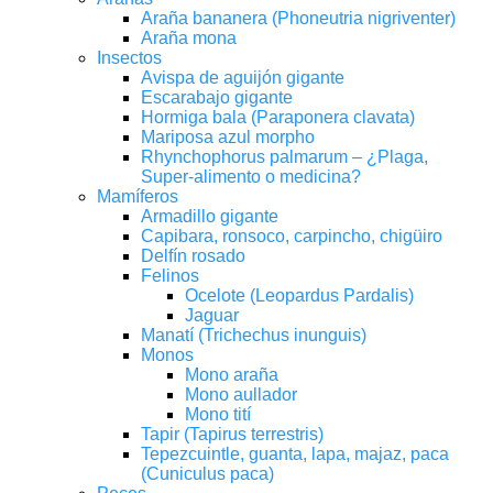
Araña bananera (Phoneutria nigriventer)
Araña mona
Insectos
Avispa de aguijón gigante
Escarabajo gigante
Hormiga bala (Paraponera clavata)
Mariposa azul morpho
Rhynchophorus palmarum – ¿Plaga,
Super-alimento o medicina?
Mamíferos
Armadillo gigante
Capibara, ronsoco, carpincho, chigüiro
Delfín rosado
Felinos
Ocelote (Leopardus Pardalis)
Jaguar
Manatí (Trichechus inunguis)
Monos
Mono araña
Mono aullador
Mono tití
Tapir (Tapirus terrestris)
Tepezcuintle, guanta, lapa, majaz, paca
(Cuniculus paca)