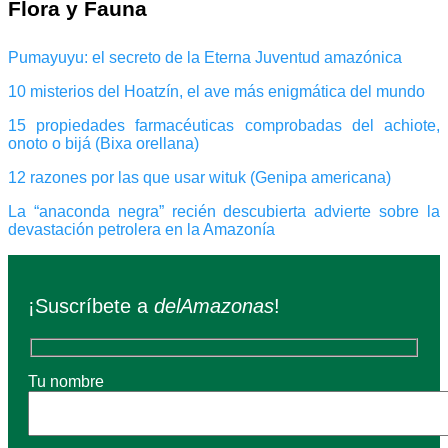
Flora y Fauna
Pumayuyu: el secreto de la Eterna Juventud amazónica
10 misterios del Hoatzín, el ave más enigmática del mundo
15 propiedades farmacéuticas comprobadas del achiote,
onoto o bijá (Bixa orellana)
12 razones por las que usar wituk (Genipa americana)
La “anaconda negra” recién descubierta advierte sobre la
devastación petrolera en la Amazonía
¡Suscríbete a
delAmazonas
!
Tu nombre