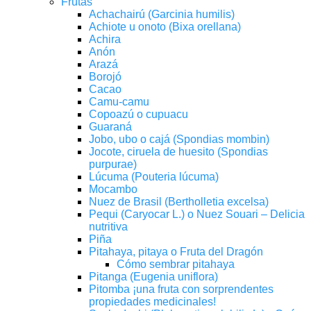
Frutas
Achachairú (Garcinia humilis)
Achiote u onoto (Bixa orellana)
Achira
Anón
Arazá
Borojó
Cacao
Camu-camu
Copoazú o cupuacu
Guaraná
Jobo, ubo o cajá (Spondias mombin)
Jocote, ciruela de huesito (Spondias
purpurae)
Lúcuma (Pouteria lúcuma)
Mocambo
Nuez de Brasil (Bertholletia excelsa)
Pequi (Caryocar L.) o Nuez Souari – Delicia
nutritiva
Piña
Pitahaya, pitaya o Fruta del Dragón
Cómo sembrar pitahaya
Pitanga (Eugenia uniflora)
Pitomba ¡una fruta con sorprendentes
propiedades medicinales!