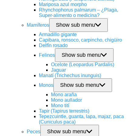
Mariposa azul morpho
Rhynchophorus palmarum – ¿Plaga,
Super-alimento o medicina?
Show sub menu
Mamíferos
Armadillo gigante
Capibara, ronsoco, carpincho, chigüiro
Delfín rosado
Show sub menu
Felinos
Ocelote (Leopardus Pardalis)
Jaguar
Manatí (Trichechus inunguis)
Show sub menu
Monos
Mono araña
Mono aullador
Mono tití
Tapir (Tapirus terrestris)
Tepezcuintle, guanta, lapa, majaz, paca
(Cuniculus paca)
Show sub menu
Peces