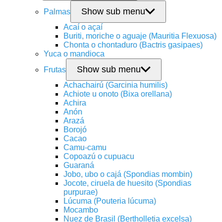
Show sub menu
Palmas
Acaí o açaí
Buriti, moriche o aguaje (Mauritia Flexuosa)
Chonta o chontaduro (Bactris gasipaes)
Yuca o mandioca
Show sub menu
Frutas
Achachairú (Garcinia humilis)
Achiote u onoto (Bixa orellana)
Achira
Anón
Arazá
Borojó
Cacao
Camu-camu
Copoazú o cupuacu
Guaraná
Jobo, ubo o cajá (Spondias mombin)
Jocote, ciruela de huesito (Spondias
purpurae)
Lúcuma (Pouteria lúcuma)
Mocambo
Nuez de Brasil (Bertholletia excelsa)