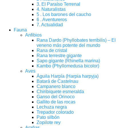
3. El Paraíso Terrenal
4. Naturalistas
5 . Los barones del caucho
6 . Aventureros
7. Actualidad
Fauna
Anfibios
Rana Dardo (Phyllobates terribilis) – El
veneno más potente del mundo
Rana de cristal
Rana terrestre gigante
Sapo gigante (Rhinella marina)
Kambo (Phyllomedusa bicolor)
Aves
Águila Harpía (Harpia harpyja)
Batará de Castelnau
Campanero blanco
Chiribiquete esmeralda
Ganso del Orinoco
Gallito de las rocas
Lechuza negra
Trepador colorado
Pato silbón
Zopilote rey
Arañas