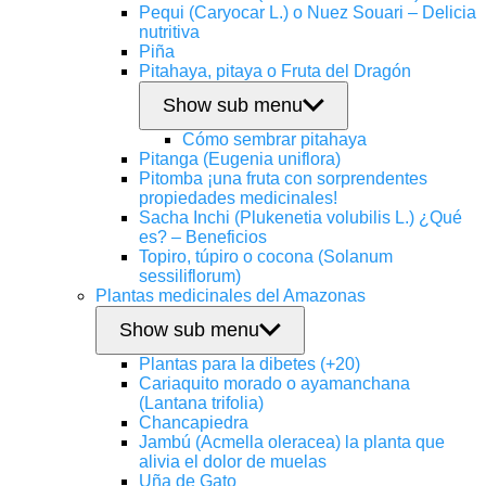
Pequi (Caryocar L.) o Nuez Souari – Delicia
nutritiva
Piña
Pitahaya, pitaya o Fruta del Dragón
Show sub menu
Cómo sembrar pitahaya
Pitanga (Eugenia uniflora)
Pitomba ¡una fruta con sorprendentes
propiedades medicinales!
Sacha Inchi (Plukenetia volubilis L.) ¿Qué
es? – Beneficios
Topiro, túpiro o cocona (Solanum
sessiliflorum)
Plantas medicinales del Amazonas
Show sub menu
Plantas para la dibetes (+20)
Cariaquito morado o ayamanchana
(Lantana trifolia)
Chancapiedra
Jambú (Acmella oleracea) la planta que
alivia el dolor de muelas
Uña de Gato