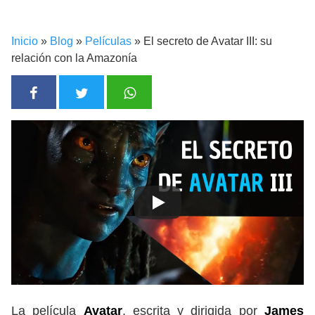
Inicio
»
Blog
»
Películas
»
El secreto de Avatar III: su
relación con la Amazonía
La película
Avatar
, escrita y dirigida por
James