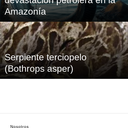
devastación petrolera en la
Amazonía
Serpiente terciopelo
(Bothrops asper)
Nosotros