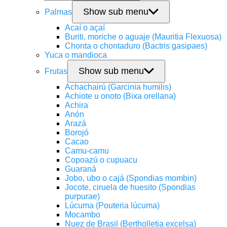
Show sub menu
Palmas
Acaí o açaí
Buriti, moriche o aguaje (Mauritia Flexuosa)
Chonta o chontaduro (Bactris gasipaes)
Yuca o mandioca
Show sub menu
Frutas
Achachairú (Garcinia humilis)
Achiote u onoto (Bixa orellana)
Achira
Anón
Arazá
Borojó
Cacao
Camu-camu
Copoazú o cupuacu
Guaraná
Jobo, ubo o cajá (Spondias mombin)
Jocote, ciruela de huesito (Spondias
purpurae)
Lúcuma (Pouteria lúcuma)
Mocambo
Nuez de Brasil (Bertholletia excelsa)