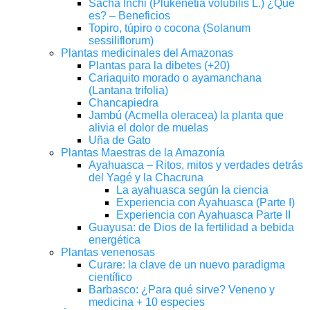
Sacha Inchi (Plukenetia volubilis L.) ¿Qué
es? – Beneficios
Topiro, túpiro o cocona (Solanum
sessiliflorum)
Plantas medicinales del Amazonas
Plantas para la dibetes (+20)
Cariaquito morado o ayamanchana
(Lantana trifolia)
Chancapiedra
Jambú (Acmella oleracea) la planta que
alivia el dolor de muelas
Uña de Gato
Plantas Maestras de la Amazonía
Ayahuasca – Ritos, mitos y verdades detrás
del Yagé y la Chacruna
La ayahuasca según la ciencia
Experiencia con Ayahuasca (Parte I)
Experiencia con Ayahuasca Parte II
Guayusa: de Dios de la fertilidad a bebida
energética
Plantas venenosas
Curare: la clave de un nuevo paradigma
científico
Barbasco: ¿Para qué sirve? Veneno y
medicina + 10 especies