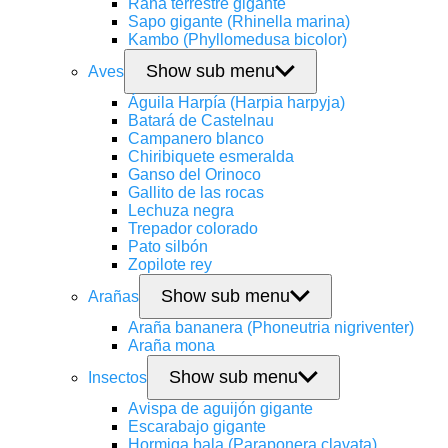
Rana terrestre gigante
Sapo gigante (Rhinella marina)
Kambo (Phyllomedusa bicolor)
Show sub menu
Aves
Águila Harpía (Harpia harpyja)
Batará de Castelnau
Campanero blanco
Chiribiquete esmeralda
Ganso del Orinoco
Gallito de las rocas
Lechuza negra
Trepador colorado
Pato silbón
Zopilote rey
Show sub menu
Arañas
Araña bananera (Phoneutria nigriventer)
Araña mona
Show sub menu
Insectos
Avispa de aguijón gigante
Escarabajo gigante
Hormiga bala (Paraponera clavata)