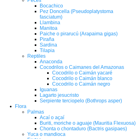
Peces
Bocachico
Pez Doncella (Pseudoplatystoma
fasciatum)
Llambina
Manitoa
Paiche o pirarucú (Arapaima gigas)
Piraña
Sardina
Tilapia
Reptiles
Anaconda
Cocodrilos o Caimanes del Amazonas
Cocodrilo o Caimán yacaré
Cocodrilo o Caimán blanco
Cocodrilo o Caimán negro
Iguanas
Lagarto jesucristo
Serpiente terciopelo (Bothrops asper)
Flora
Palmas
Acaí o açaí
Buriti, moriche o aguaje (Mauritia Flexuosa)
Chonta o chontaduro (Bactris gasipaes)
Yuca o mandioca