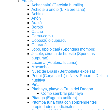
Frutas
Achachairú (Garcinia humilis)
Achiote u onoto (Bixa orellana)
Achira
Anón
Arazá
Borojó
Cacao
Camu-camu
Copoazú o cupuacu
Guaraná
Jobo, ubo o cajá (Spondias mombin)
Jocote, ciruela de huesito (Spondias
purpurae)
Lúcuma (Pouteria lúcuma)
Mocambo
Nuez de Brasil (Bertholletia excelsa)
Pequi (Caryocar L.) o Nuez Souari – Delicia
nutritiva
Piña
Pitahaya, pitaya o Fruta del Dragón
Cómo sembrar pitahaya
Pitanga (Eugenia uniflora)
Pitomba ¡una fruta con sorprendentes
propiedades medicinales!