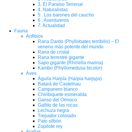
3. El Paraíso Terrenal
4. Naturalistas
5 . Los barones del caucho
6 . Aventureros
7. Actualidad
Fauna
Anfibios
Rana Dardo (Phyllobates terribilis) – El
veneno más potente del mundo
Rana de cristal
Rana terrestre gigante
Sapo gigante (Rhinella marina)
Kambo (Phyllomedusa bicolor)
Aves
Águila Harpía (Harpia harpyja)
Batará de Castelnau
Campanero blanco
Chiribiquete esmeralda
Ganso del Orinoco
Gallito de las rocas
Lechuza negra
Trepador colorado
Pato silbón
Zopilote rey
Arañas