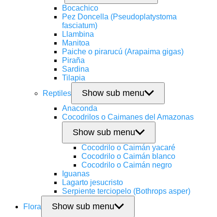
Bocachico
Pez Doncella (Pseudoplatystoma
fasciatum)
Llambina
Manitoa
Paiche o pirarucú (Arapaima gigas)
Piraña
Sardina
Tilapia
Show sub menu
Reptiles
Anaconda
Cocodrilos o Caimanes del Amazonas
Show sub menu
Cocodrilo o Caimán yacaré
Cocodrilo o Caimán blanco
Cocodrilo o Caimán negro
Iguanas
Lagarto jesucristo
Serpiente terciopelo (Bothrops asper)
Show sub menu
Flora