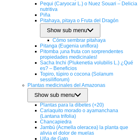
Pequi (Caryocar L.) o Nuez Souari – Delicia
nutritiva
Piña
Pitahaya, pitaya o Fruta del Dragón
Show sub menu
Cómo sembrar pitahaya
Pitanga (Eugenia uniflora)
Pitomba ¡una fruta con sorprendentes
propiedades medicinales!
Sacha Inchi (Plukenetia volubilis L.) ¿Qué
es? – Beneficios
Topiro, túpiro o cocona (Solanum
sessiliflorum)
Plantas medicinales del Amazonas
Show sub menu
Plantas para la dibetes (+20)
Cariaquito morado o ayamanchana
(Lantana trifolia)
Chancapiedra
Jambú (Acmella oleracea) la planta que
alivia el dolor de muelas
Uña de Gato