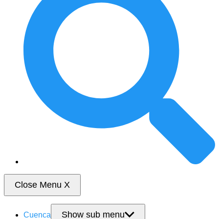
Close Menu
X
Show sub menu
Cuenca