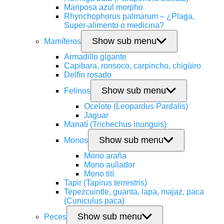
Mariposa azul morpho
Rhynchophorus palmarum – ¿Plaga,
Super-alimento o medicina?
Show sub menu
Mamíferos
Armadillo gigante
Capibara, ronsoco, carpincho, chigüiro
Delfín rosado
Show sub menu
Felinos
Ocelote (Leopardus Pardalis)
Jaguar
Manatí (Trichechus inunguis)
Show sub menu
Monos
Mono araña
Mono aullador
Mono tití
Tapir (Tapirus terrestris)
Tepezcuintle, guanta, lapa, majaz, paca
(Cuniculus paca)
Show sub menu
Peces