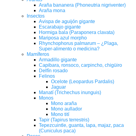
Araña bananera (Phoneutria nigriventer)
Araña mona
Insectos
Avispa de aguijón gigante
Escarabajo gigante
Hormiga bala (Paraponera clavata)
Mariposa azul morpho
Rhynchophorus palmarum – ¿Plaga,
Super-alimento o medicina?
Mamíferos
Armadillo gigante
Capibara, ronsoco, carpincho, chigüiro
Delfín rosado
Felinos
Ocelote (Leopardus Pardalis)
Jaguar
Manatí (Trichechus inunguis)
Monos
Mono araña
Mono aullador
Mono tití
Tapir (Tapirus terrestris)
Tepezcuintle, guanta, lapa, majaz, paca
(Cuniculus paca)