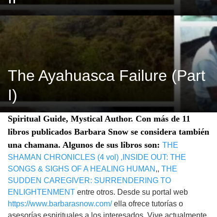
The Ayahuasca Failure (Part
I)
Spiritual Guide, Mystical Author. Con más de 11
libros publicados Barbara Snow se considera también
una chamana. Algunos de sus libros son:
THE
SHAMAN CHRONICLES (4 vol) ,
INSIDE OUT: THE
SONGS & SIGHS OF A HEALING HUMAN
,,
THE
SUDDEN CAREGIVER: SURRENDERING TO
ENLIGHTENMENT
entre otros. Desde su portal web
https://www.barbarasnow.com/
ella ofrece tutorías o
asesorías espirituales a los interesados. Vive actualmente