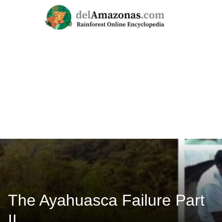
Skip
to
content
The Ayahuasca Failure Part
II